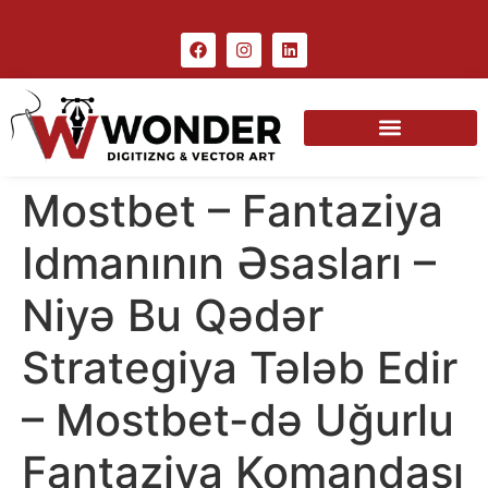
Mostbet – Fantaziya
Idmanının Əsasları –
Niyə Bu Qədər
Strategiya Tələb Edir
– Mostbet-də Uğurlu
Fantaziya Komandası