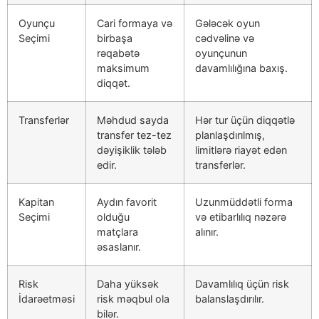
Oyunçu
Cari formaya və
Gələcək oyun
Seçimi
birbaşa
cədvəlinə və
rəqabətə
oyunçunun
maksimum
davamlılığına baxış.
diqqət.
Transferlər
Məhdud sayda
Hər tur üçün diqqətlə
transfer tez-tez
planlaşdırılmış,
dəyişiklik tələb
limitlərə riayət edən
edir.
transferlər.
Kapitan
Aydın favorit
Uzunmüddətli forma
Seçimi
olduğu
və etibarlılıq nəzərə
matçlara
alınır.
əsaslanır.
Risk
Daha yüksək
Davamlılıq üçün risk
İdarəetməsi
risk məqbul ola
balanslaşdırılır.
bilər.