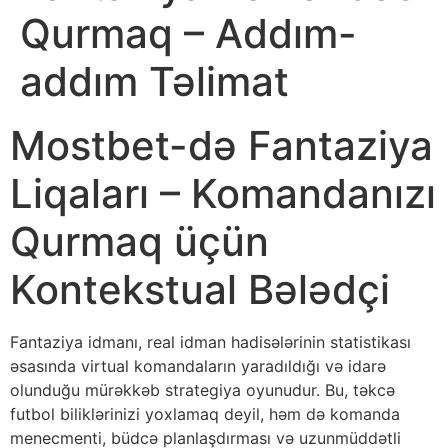
Qurmaq – Addım-
addım Təlimat
Mostbet-də Fantaziya
Liqaları – Komandanızı
Qurmaq üçün
Kontekstual Bələdçi
Fantaziya idmanı, real idman hadisələrinin statistikası
əsasında virtual komandaların yaradıldığı və idarə
olunduğu mürəkkəb strategiya oyunudur. Bu, təkcə
futbol biliklərinizi yoxlamaq deyil, həm də komanda
menecmenti, büdcə planlaşdırması və uzunmüddətli