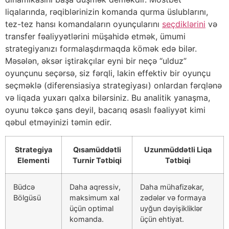
liqalarında, rəqiblərinizin komanda qurma üslublarını,
tez-tez hansı komandaların oyunçularını
seçdiklərini
və
transfer fəaliyyətlərini müşahidə etmək, ümumi
strategiyanızı formalaşdırmaqda kömək edə bilər.
Məsələn, əksər iştirakçılar eyni bir neçə “ulduz”
oyunçunu seçərsə, siz fərqli, lakin effektiv bir oyunçu
seçməklə (diferensiasiya strategiyası) onlardan fərqlənə
və liqada yuxarı qalxa bilərsiniz. Bu analitik yanaşma,
oyunu təkcə şans deyil, bacarıq əsaslı fəaliyyət kimi
qəbul etməyinizi təmin edir.
Strategiya
Qısamüddətli
Uzunmüddətli Liqa
Elementi
Turnir Tətbiqi
Tətbiqi
Büdcə
Daha aqressiv,
Daha mühafizəkar,
Bölgüsü
maksimum xal
zədələr və formaya
üçün optimal
uyğun dəyişikliklər
komanda.
üçün ehtiyat.