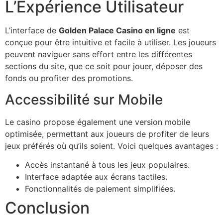
L’Expérience Utilisateur
L’interface de
Golden Palace Casino en ligne
est
conçue pour être intuitive et facile à utiliser. Les joueurs
peuvent naviguer sans effort entre les différentes
sections du site, que ce soit pour jouer, déposer des
fonds ou profiter des promotions.
Accessibilité sur Mobile
Le casino propose également une version mobile
optimisée, permettant aux joueurs de profiter de leurs
jeux préférés où qu’ils soient. Voici quelques avantages :
Accès instantané à tous les jeux populaires.
Interface adaptée aux écrans tactiles.
Fonctionnalités de paiement simplifiées.
Conclusion