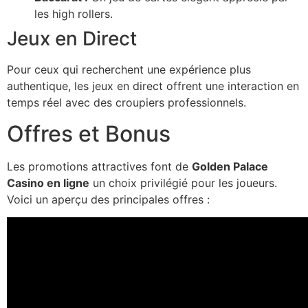
les high rollers.
Jeux en Direct
Pour ceux qui recherchent une expérience plus
authentique, les jeux en direct offrent une interaction en
temps réel avec des croupiers professionnels.
Offres et Bonus
Les promotions attractives font de
Golden Palace
Casino en ligne
un choix privilégié pour les joueurs.
Voici un aperçu des principales offres :