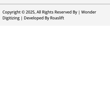
Copyright © 2025, All Rights Reserved By | Wonder
Digitizing | Developed By
Roaslift