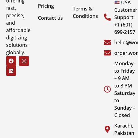
offering
USA
Pricing
fast,
Terms &
Customer
precise,
Conditions
Support
Contact us
and
+1 (601)
affordable
699-2157
digitizing
hello@won
solutions
globally.
order.won
Monday
to Friday
– 9 AM
to 8 PM
Saturday
to
Sunday –
Closed
Karachi,
Pakistan