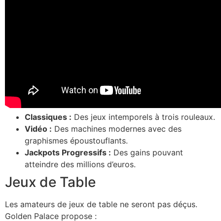
Classiques :
Des jeux intemporels à trois rouleaux.
Vidéo :
Des machines modernes avec des
graphismes époustouflants.
Jackpots Progressifs :
Des gains pouvant
atteindre des millions d’euros.
Jeux de Table
Les amateurs de jeux de table ne seront pas déçus.
Golden Palace propose :