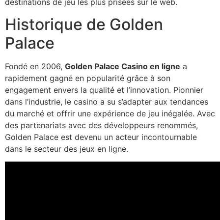
destinations de jeu les plus prisées sur le web.
Historique de Golden
Palace
Fondé en 2006,
Golden Palace Casino en ligne
a
rapidement gagné en popularité grâce à son
engagement envers la qualité et l’innovation. Pionnier
dans l’industrie, le casino a su s’adapter aux tendances
du marché et offrir une expérience de jeu inégalée. Avec
des partenariats avec des développeurs renommés,
Golden Palace est devenu un acteur incontournable
dans le secteur des jeux en ligne.