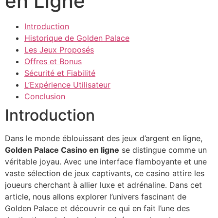
en Ligne
Introduction
Historique de Golden Palace
Les Jeux Proposés
Offres et Bonus
Sécurité et Fiabilité
L’Expérience Utilisateur
Conclusion
Introduction
Dans le monde éblouissant des jeux d’argent en ligne,
Golden Palace Casino en ligne
se distingue comme un
véritable joyau. Avec une interface flamboyante et une
vaste sélection de jeux captivants, ce casino attire les
joueurs cherchant à allier luxe et adrénaline. Dans cet
article, nous allons explorer l’univers fascinant de
Golden Palace et découvrir ce qui en fait l’une des