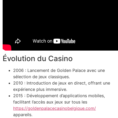
Évolution du Casino
2006 : Lancement de Golden Palace avec une
sélection de jeux classiques.
2010 : Introduction de jeux en direct, offrant une
expérience plus immersive.
2015 : Développement d’applications mobiles,
facilitant l’accès aux jeux sur tous les
https://goldenpalacecasinobelgique.com/
appareils.