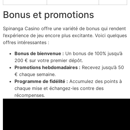
Bonus et promotions
Spinanga Casino offre une variété de bonus qui rendent
l’expérience de jeu encore plus excitante. Voici quelques
offres intéressantes :
Bonus de bienvenue :
Un bonus de 100% jusqu’à
200 € sur votre premier dépôt.
Promotions hebdomadaires :
Recevez jusqu’à 50
€ chaque semaine.
Programme de fidélité :
Accumulez des points à
chaque mise et échangez-les contre des
récompenses.