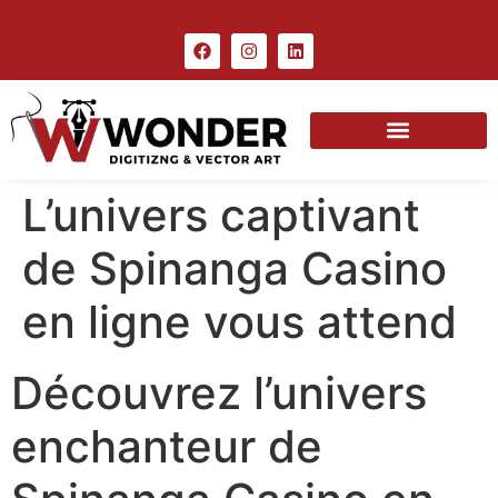
L’univers captivant
de Spinanga Casino
en ligne vous attend
Découvrez l’univers
enchanteur de