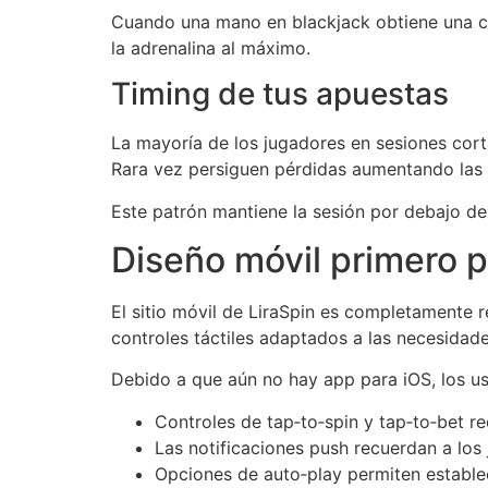
Cuando una mano en blackjack obtiene una co
la adrenalina al máximo.
Timing de tus apuestas
La mayoría de los jugadores en sesiones cor
Rara vez persiguen pérdidas aumentando las 
Este patrón mantiene la sesión por debajo de
Diseño móvil primero 
El sitio móvil de LiraSpin es completamente 
controles táctiles adaptados a las necesidad
Debido a que aún no hay app para iOS, los us
Controles de tap‑to‑spin y tap‑to‑bet re
Las notificaciones push recuerdan a los
Opciones de auto‑play permiten establec