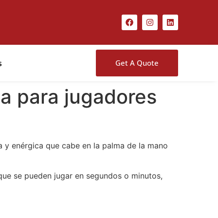
s
Get A Quote
da para jugadores
a y enérgica que cabe en la palma de la mano
o que se pueden jugar en segundos o minutos,