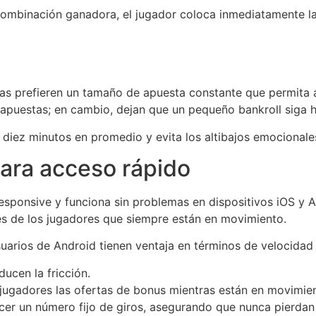
mbinación ganadora, el jugador coloca inmediatamente la
tas prefieren un tamaño de apuesta constante que permita 
apuestas; en cambio, dejan que un pequeño bankroll siga h
 diez minutos en promedio y evita los altibajos emocional
para acceso rápido
responsive y funciona sin problemas en dispositivos iOS y
es de los jugadores que siempre están en movimiento.
uarios de Android tienen ventaja en términos de velocidad 
ducen la fricción.
 jugadores las ofertas de bonus mientras están en movimie
er un número fijo de giros, asegurando que nunca pierdan 