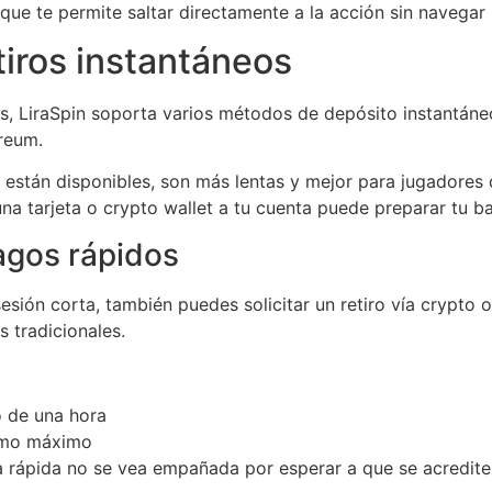
s que te permite saltar directamente a la acción sin navega
tiros instantáneos
s, LiraSpin soporta varios métodos de depósito instantáneo
reum.
n están disponibles, son más lentas y mejor para jugadores
una tarjeta o crypto wallet a tu cuenta puede preparar tu 
agos rápidos
esión corta, también puedes solicitar un retiro vía crypto
 tradicionales.
o de una hora
omo máximo
 rápida no se vea empañada por esperar a que se acredite