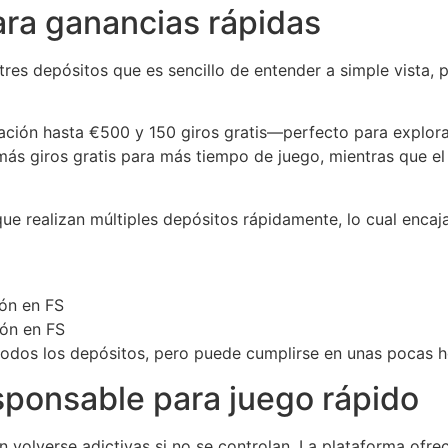
ara ganancias rápidas
tres depósitos que es sencillo de entender a simple vista, 
ación hasta €500 y 150 giros gratis—perfecto para explora
ás giros gratis para más tiempo de juego, mientras que el
ue realizan múltiples depósitos rápidamente, lo cual enca
ón en FS
ón en FS
todos los depósitos, pero puede cumplirse en unas pocas hor
sponsable para juego rápido
 volverse adictivas si no se controlan. La plataforma ofre