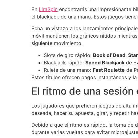
En
LiraSpin
encontrarás una impresionante bib
el blackjack de una mano. Estos juegos tiene
Echa un vistazo a los lanzamientos principa
móvil mantienen los gráficos nítidos mientra
siguiente movimiento.
Slots de giro rápido:
Book of Dead
,
Sta
Blackjack rápido:
Speed Blackjack
de Ev
Ruleta de una mano:
Fast Roulette
de Pr
Estos títulos ofrecen pagos instantáneos y la
El ritmo de una sesión 
Los jugadores que prefieren juegos de alta int
deseada, hacer su apuesta, girar, y repetir ha
Debido a que el ritmo es rápido, la toma de 
durante varias vueltas para evitar microajustes