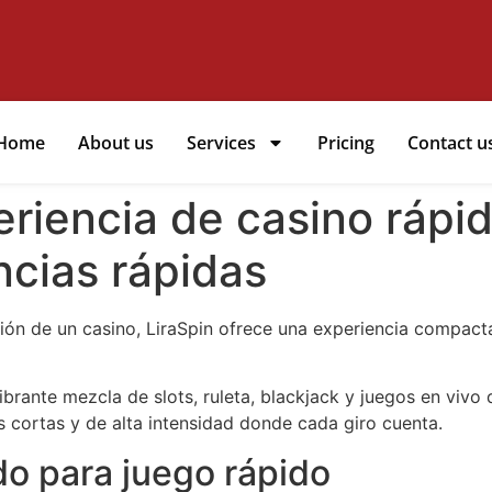
Home
About us
Services
Pricing
Contact u
eriencia de casino rápi
cias rápidas
ión de un casino, LiraSpin ofrece una experiencia compact
ibrante mezcla de slots, ruleta, blackjack y juegos en viv
 cortas y de alta intensidad donde cada giro cuenta.
do para juego rápido