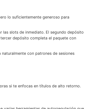
pero lo suficientemente generoso para
r las slots de inmediato. El segundo depósito
 tercer depósito completa el paquete con
ja naturalmente con patrones de sesiones
as si te enfocas en títulos de alto retorno.
ce varias herramientas de autorregulación que