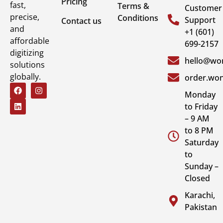
Pricing
fast,
Terms &
Customer
precise,
Conditions
Support
Contact us
and
+1 (601)
affordable
699-2157
digitizing
hello@won
solutions
globally.
order.won
Monday
to Friday
– 9 AM
to 8 PM
Saturday
to
Sunday –
Closed
Karachi,
Pakistan