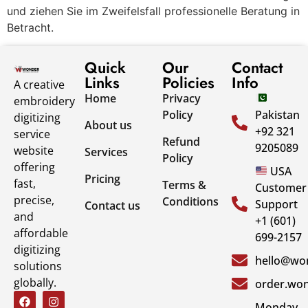
und ziehen Sie im Zweifelsfall professionelle Beratung in
Betracht.
Quick
Our
Contact
Links
Policies
Info
A creative
Home
Privacy
embroidery
Policy
Pakistan
digitizing
About us
+92 321
service
Refund
9205089
website
Services
Policy
offering
USA
Pricing
fast,
Terms &
Customer
precise,
Conditions
Support
Contact us
and
+1 (601)
affordable
699-2157
digitizing
hello@won
solutions
globally.
order.won
Monday