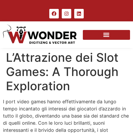
L’Attrazione dei Slot
Games: A Thorough
Exploration
I port video games hanno effettivamente da lungo
tempo incantato gli interessi dei giocatori d’azzardo in
tutto il globo, diventando una base sia dei standard che
di quelli online. Con le loro luci brillanti, suoni
interessanti e il brivido della opportunità, i slot