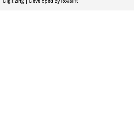
Digitizing | Developed By
Roaslift