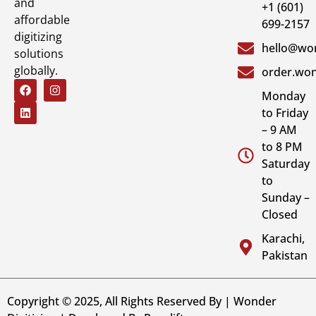
and
+1 (601)
affordable
699-2157
digitizing
hello@won
solutions
globally.
order.won
Monday
to Friday
– 9 AM
to 8 PM
Saturday
to
Sunday –
Closed
Karachi,
Pakistan
Copyright © 2025, All Rights Reserved By | Wonder