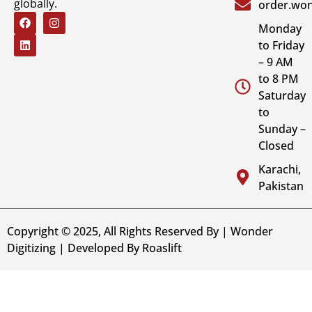
globally.
order.won
Monday
to Friday
– 9 AM
to 8 PM
Saturday
to
Sunday –
Closed
Karachi,
Pakistan
Copyright © 2025, All Rights Reserved By | Wonder
Digitizing | Developed By
Roaslift