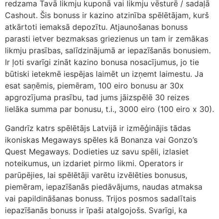
redzama Tavā likmju kuponā vai likmju vēsturē / sadaļā
Cashout. Šis bonuss ir kazino atzinība spēlētājam, kurš
atkārtoti iemaksā depozītu. Atjaunošanas bonuss
parasti ietver bezmaksas griezienus un tam ir zemākas
likmju prasības, salīdzinājumā ar iepazīšanās bonusiem.
Ir ļoti svarīgi zināt kazino bonusa nosacījumus, jo tie
būtiski ietekmē iespējas laimēt un izņemt laimestu. Ja
esat saņēmis, piemēram, 100 eiro bonusu ar 30x
apgrozījuma prasību, tad jums jāizspēlē 30 reizes
lielāka summa par bonusu, t.i., 3000 eiro (100 eiro x 30).
Gandrīz katrs spēlētājs Latvijā ir izmēģinājis tādas
ikoniskas Megaways spēles kā Bonanza vai Gonzo’s
Quest Megaways. Dodieties uz savu spēli, izlasiet
noteikumus, un izdariet pirmo likmi. Operators ir
parūpējies, lai spēlētāji varētu izvēlēties bonusus,
piemēram, iepazīšanās piedāvājums, naudas atmaksa
vai papildināšanas bonuss. Trijos posmos sadalītais
iepazīšanās bonuss ir īpaši atalgojošs. Svarīgi, ka