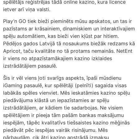
spēlētājs reģistrējas tādā online kazino, kura licence
ietver arī viņa valsti.
Play’n GO tiek bieži pieminēts mūsu apskatos, un tas ir
pazīstams ar krāsainiem, dinamiskiem un interaktīvajiem
spēļu automātiem, kas bieži vien kļūst par hitiem.
Pēdējos gados Latvijā tā nosaukums biežāk redzams kā
Apricot, taču kvalitāte no tā protams nemainās. NetEnt
ir viens no atpazīstamākajiem kazino izklaides
izstrādātājiem pasaulē.
Šis ir vēl viens ļoti svarīgs aspekts, īpaši mūsdienu
iGaming pasaulē, kur spēlētāji (pelnīti) sagaida visas
labākās spēles vienviet. Mēs ieskatāmies kazino spēļu
piedāvājuma klāstā un iepazīstamies ar spēļu
izstrādātājiem, ar kādiem tie sadarbojas. Ne visiem
spēlētājiem ir pieeja tām pašām bankas maksājumu
iespējām, tāpēc kvalitatīvs tiešsaistes kazino mēģinās
piedāvāt pēc iespējas vairāk risinājumu. Mēs
pārbaudām, cik ātri kazino apstrādā izmaksu