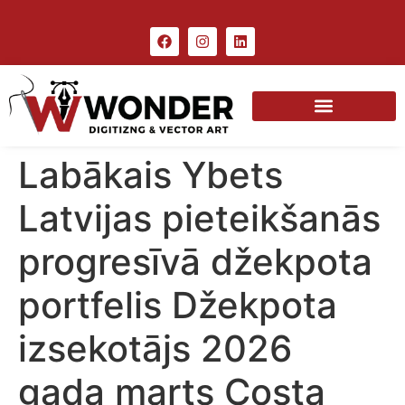
Labākais Ybets
Latvijas pieteikšanās
progresīvā džekpota
portfelis Džekpota
izsekotājs 2026
gada marts Costa