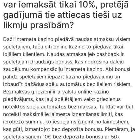
var iemaksāt tikai 10%, pretējā
gadījumā tie attiecas tieši uz
likmju prasībām?
Daži interneta kazino piedāvā naudas atmaksu visiem
spēlētājiem, taču citi online kazino to piedāvā tikai
lojāliem klientiem. Naudas atmaksa jeb cashback ir
spēlētājam draudzīgs bonuss, kas nodrošina daļēju
zaudējumu kompensāciju interneta kazino. Abi bonusi
palīdz spēlētājiem iepazīt kazino piedāvājumu un
izbaudīt dažādus spēļu automātus bez lieliem riskiem.
Bezmaksas griezieni ir ārvalstu online kazino
piedāvājums, kas ļauj spēlētājiem veikt griezienus
noteiktos spēļu automātos bez maksas. Turklāt var būt
noteikti maksimālie laimesta izņemšanas limiti, kas
ierobežo summu, ko iespējams izņemt no laimestiem,
kas gūti, izmantojot bez depozīta bonusu. Piemēram, ja
spēlētājs saņem 10€ bez depozīta bonusu ar 50x