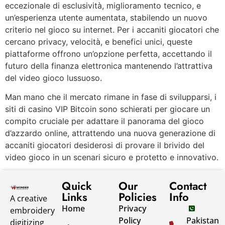
eccezionale di esclusività, miglioramento tecnico, e
un’esperienza utente aumentata, stabilendo un nuovo
criterio nel gioco su internet. Per i accaniti giocatori che
cercano privacy, velocità, e benefici unici, queste
piattaforme offrono un’opzione perfetta, accettando il
futuro della finanza elettronica mantenendo l’attrattiva
del video gioco lussuoso.
Man mano che il mercato rimane in fase di svilupparsi, i
siti di casino VIP Bitcoin sono schierati per giocare un
compito cruciale per adattare il panorama del gioco
d’azzardo online, attrattendo una nuova generazione di
accaniti giocatori desiderosi di provare il brivido del
video gioco in un scenari sicuro e protetto e innovativo.
Quick
Our
Contact
Links
Policies
Info
A creative
Home
Privacy
embroidery
Policy
Pakistan
digitizing