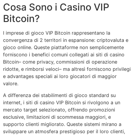
Cosa Sono i Casino VIP
Bitcoin?
I imprese di gioco VIP Bitcoin rappresentano la
convergenza di 2 territori in espansione: criptovaluta e
gioco online. Queste piattaforme non semplicemente
forniscono i benefici comuni collegati ai siti di casino
Bitcoin– come privacy, commissioni di operazione
ridotte, e rimborsi veloci– ma altresì forniscono privilegi
e advantages speciali ai loro giocatori di maggior
valore.
A differenza dei stabilimenti di gioco standard su
internet, i siti di casino VIP Bitcoin si rivolgono a un
mercato target selezionato, offrendo promozioni
esclusive, limitazioni di scommessa maggiori, e
supporto clienti migliorato. Queste sistemi mirano a
sviluppare un atmosfera prestigioso per il loro clienti,