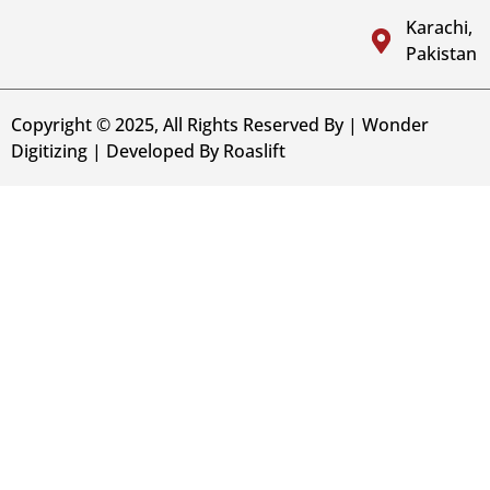
Karachi,
Pakistan
Copyright © 2025, All Rights Reserved By | Wonder
Digitizing | Developed By
Roaslift