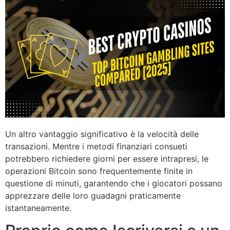
Un altro vantaggio significativo è la velocità delle
transazioni. Mentre i metodi finanziari consueti
potrebbero richiedere giorni per essere intrapresi, le
operazioni Bitcoin sono frequentemente finite in
questione di minuti, garantendo che i giocatori possano
apprezzare delle loro guadagni praticamente
istantaneamente.