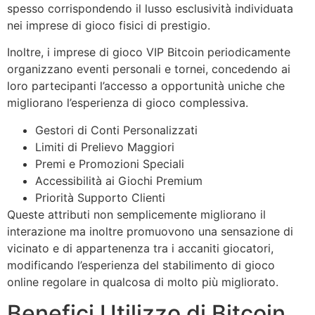
spesso corrispondendo il lusso esclusività individuata
nei imprese di gioco fisici di prestigio.
Inoltre, i imprese di gioco VIP Bitcoin periodicamente
organizzano eventi personali e tornei, concedendo ai
loro partecipanti l’accesso a opportunità uniche che
migliorano l’esperienza di gioco complessiva.
Gestori di Conti Personalizzati
Limiti di Prelievo Maggiori
Premi e Promozioni Speciali
Accessibilità ai Giochi Premium
Priorità Supporto Clienti
Queste attributi non semplicemente migliorano il
interazione ma inoltre promuovono una sensazione di
vicinato e di appartenenza tra i accaniti giocatori,
modificando l’esperienza del stabilimento di gioco
online regolare in qualcosa di molto più migliorato.
Benefici Utilizzo di Bitcoin