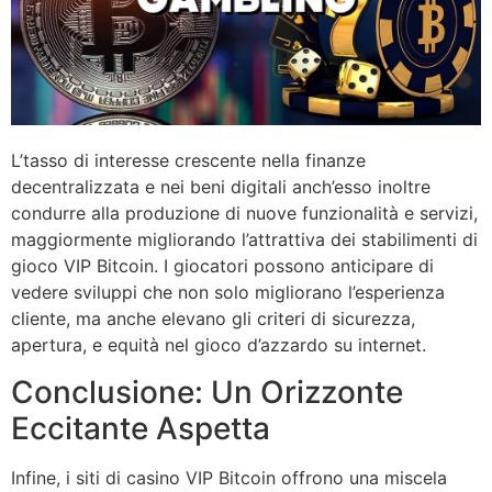
L’tasso di interesse crescente nella finanze
decentralizzata e nei beni digitali anch’esso inoltre
condurre alla produzione di nuove funzionalità e servizi,
maggiormente migliorando l’attrattiva dei stabilimenti di
gioco VIP Bitcoin. I giocatori possono anticipare di
vedere sviluppi che non solo migliorano l’esperienza
cliente, ma anche elevano gli criteri di sicurezza,
apertura, e equità nel gioco d’azzardo su internet.
Conclusione: Un Orizzonte
Eccitante Aspetta
Infine, i siti di casino VIP Bitcoin offrono una miscela