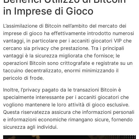
in Imprese di Gioco
L’assimilazione di Bitcoin nell’ambito del mercato dei
imprese di gioco ha effettivamente introdotto numerosi
vantaggi, in particolare per i accaniti giocatori VIP che
cercano sia privacy che prestazione. Tra i principali
vantaggi è la sicurezza migliorata che fornisce; le
operazioni Bitcoin sono crittografate e registrate su un
taccuino decentralizzato, enormi minimizzando il
pericolo di frode.
Inoltre, l’privacy pagato da le transazioni Bitcoin è
specialmente interessante per i accaniti giocatori che
vogliono mantenere le loro attività di gioco esclusive.
Questa riservatezza assicura che informazioni personali
e informazioni economiche rimangano sicure, fornendo
sicurezza agli individui.