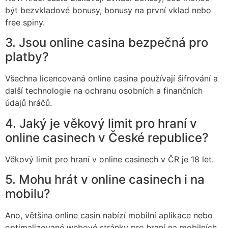
být bezvkladové bonusy, bonusy na první vklad nebo
free spiny.
3. Jsou online casina bezpečná pro
platby?
Všechna licencovaná online casina používají šifrování a
další technologie na ochranu osobních a finančních
údajů hráčů.
4. Jaký je věkový limit pro hraní v
online casinech v České republice?
Věkový limit pro hraní v online casinech v ČR je 18 let.
5. Mohu hrát v online casinech i na
mobilu?
Ano, většina online casin nabízí mobilní aplikace nebo
optimalizované webové stránky pro hraní na mobilních