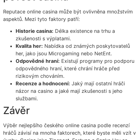
Reputace online casina může být ovlivněna množstvím
aspektů. Mezi tyto faktory patří:
Historie casina:
Délka existence na trhu a
zkušenosti s výplatami.
Kvalita her:
Nabídka od známých poskytovatelů
her, jako jsou Microgaming nebo NetEnt.
Odpovědné hraní:
Existují programy pro podporu
odpovědného hraní, které chrání hráče před
rizikovým chováním.
Recenze a hodnocení:
Jaký mají ostatní hráči
názor na casino a jaké mají zkušenosti s jeho
službami.
Závěr
Výběr nejlepšího českého online casina podle recenzí
hráčů závisí na mnoha faktorech, které byste měli vzít v