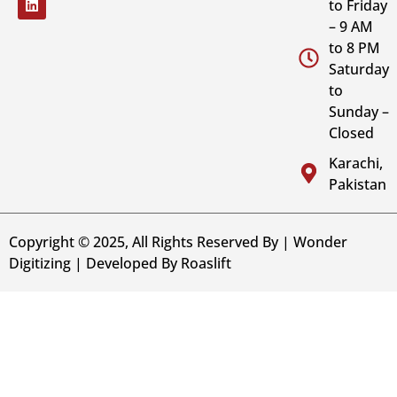
to Friday
– 9 AM
to 8 PM
Saturday
to
Sunday –
Closed
Karachi,
Pakistan
Copyright © 2025, All Rights Reserved By | Wonder
Digitizing | Developed By
Roaslift