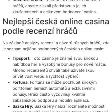
hráčů, abyste získali představu o jejich
zkušenostech a celkovém hodnocení casina.
Nejlepší česká online casina
podle recenzí hráčů
Na základě analýzy recenzí a názorů různých hráčů, zde
je seznam nejlépe hodnocených českých online casin:
Tipsport:
Toto casino je známé svou širokou
nabídkou her a vysokými bonusy pro nové hráče.
Mnoho recenzentů chválí také uživatelskou
přívětivost webu a rychlost výběrů.
Fortuna:
Fortuna se může pochlubit širokým
portfoliem herních automatů a exkluzivními
bonusy. Hráči často vyzdvihují kvalitní
zákaznickou podporu a mobilní aplikaci.
Sazka Hry:
Sazka Hry nabízí rozmanité možnosti