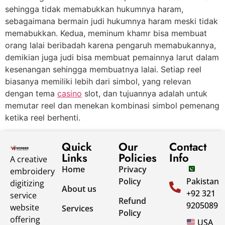
sehingga tidak memabukkan hukumnya haram,
sebagaimana bermain judi hukumnya haram meski tidak
memabukkan. Kedua, meminum khamr bisa membuat
orang lalai beribadah karena pengaruh memabukannya,
demikian juga judi bisa membuat pemainnya larut dalam
kesenangan sehingga membuatnya lalai. Setiap reel
biasanya memiliki lebih dari simbol, yang relevan
dengan tema
casino
slot, dan tujuannya adalah untuk
memutar reel dan menekan kombinasi simbol pemenang
ketika reel berhenti.
Quick
Our
Contact
Links
Policies
Info
A creative
Home
Privacy
embroidery
Policy
Pakistan
digitizing
About us
+92 321
service
Refund
9205089
website
Services
Policy
offering
USA