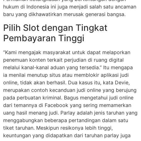
hukum di Indonesia ini juga menjadi salah satu ancaman
baru yang dikhawatirkan merusak generasi bangsa.
Pilih Slot dengan Tingkat
Pembayaran Tinggi
“Kami mengajak masyarakat untuk dapat melaporkan
penemuan konten terkait perjudian di ruang digital
melalui kanal-kanal aduan yang tersedia.” Itu mengapa
ia menilai menutup situs atau memblokir aplikasi judi
online, tidak akan berhasil. Dua kasus itu, kata Devie,
merupakan contoh kecanduan judi online yang berujung
pada perbuatan kriminal. Bagus mengetahui judi online
dari temannya di Facebook yang sering memamerkan
uang hasil menang judi. Parlay adalah jenis taruhan yang
menggabungkan beberapa pertandingan dalam satu
tiket taruhan. Meskipun resikonya lebih tinggi,
keuntungan yang didapatkan dari taruhan parlay juga