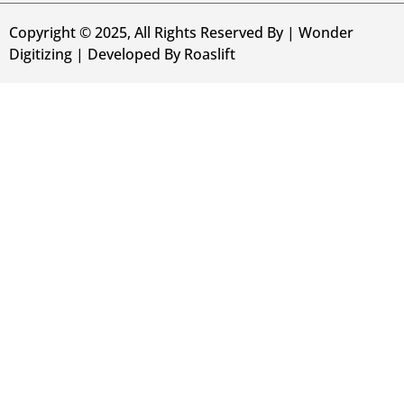
Copyright © 2025, All Rights Reserved By | Wonder
Digitizing | Developed By
Roaslift