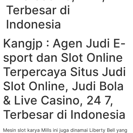
Terbesar di
Indonesia
Kangjp : Agen Judi E-
sport dan Slot Online
Terpercaya Situs Judi
Slot Online, Judi Bola
& Live Casino, 24 7,
Terbesar di Indonesia
Mesin slot karya Mills ini juga dinamai Liberty Bell yang