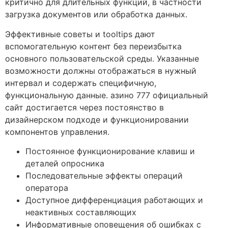
критично для длительных функций, в частности
загрузка документов или обработка данных.
Эффективные советы и tooltips дают
вспомогательную контент без переизбытка
основного пользовательской среды. Указанные
возможности должны отображаться в нужный
интервал и содержать специфичную,
функциональную данные. азино 777 официальный
сайт достигается через постоянство в
дизайнерском подходе и функционировании
компонентов управления.
Постоянное функционирование клавиш и
деталей опросника
Последовательные эффекты операций
оператора
Доступное дифференциация работающих и
неактивных составляющих
Информативные оповещения об ошибках с