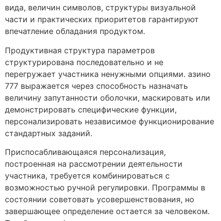
вида, величин символов, структуры визуальной
части и практических приоритетов гарантируют
впечатление обладания продуктом.
Продуктивная структура параметров
структурирована последовательно и не
перегружает участника ненужными опциями. азино
777 выражается через способность назначать
величину запутанности оболочки, маскировать или
демонстрировать специфические функции,
персонализировать независимое функционирование
стандартных заданий.
Приспосабливающаяся персонализация,
построенная на рассмотрении деятельности
участника, требуется комбинироваться с
возможностью ручной регулировки. Программы в
состоянии советовать усовершенствования, но
завершающее определение остается за человеком.