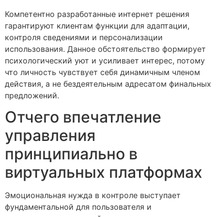
Компетентно разработанные интернет решения
гарантируют клиентам функции для адаптации,
контроля сведениями и персонализации
использования. Данное обстоятельство формирует
психологический уют и усиливает интерес, потому
что личность чувствует себя динамичным членом
действия, а не бездеятельным адресатом финальных
предложений.
Отчего впечатление
управления
принципиально в
виртуальных платформах
Эмоциональная нужда в контроле выступает
фундаментальной для пользователя и