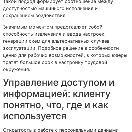
Такой подход формирует соотношение между
доступностью машинного исполнения и
сохранением воздействия.
Значимым моментом представляет собой
способность извлечения и ввода настроек,
генерации схем для альтернативных случаев
эксплуатации. Подобное решение в особенности
ценно для рабочих возможностей, в которых юзеры
тратят большое срок в настройку трудовой
окружения.
Управление доступом и
информацией: клиенту
понятно, что, где и как
используется
Открытость в работе с персональными данными