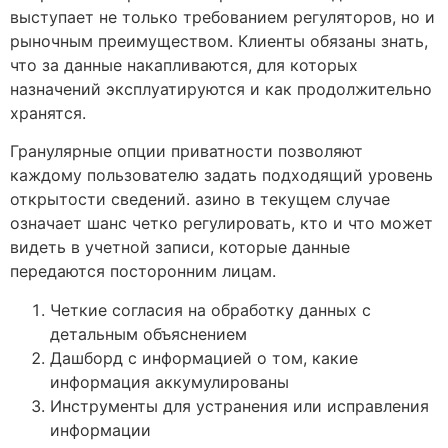
выступает не только требованием регуляторов, но и
рыночным преимуществом. Клиенты обязаны знать,
что за данные накапливаются, для которых
назначений эксплуатируются и как продолжительно
хранятся.
Гранулярные опции приватности позволяют
каждому пользователю задать подходящий уровень
открытости сведений. азино в текущем случае
означает шанс четко регулировать, кто и что может
видеть в учетной записи, которые данные
передаются посторонним лицам.
Четкие согласия на обработку данных с
детальным объяснением
Дашборд с информацией о том, какие
информация аккумулированы
Инструменты для устранения или исправления
информации