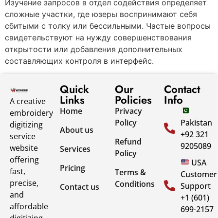
Изучение запросов в отдел содействия определяет
сложные участки, где юзеры воспринимают себя
сбитыми с толку или бессильными. Частые вопросы
свидетельствуют на нужду совершенствования
открытости или добавления дополнительных
составляющих контроля в интерфейс.
Quick
Our
Contact
Links
Policies
Info
A creative
Home
Privacy
embroidery
Policy
Pakistan
digitizing
About us
+92 321
service
Refund
9205089
website
Services
Policy
offering
USA
Pricing
fast,
Terms &
Customer
precise,
Conditions
Support
Contact us
and
+1 (601)
affordable
699-2157
digitizing