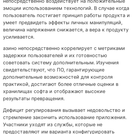
непосредственно воздействует на положительные
эмоции использованием технологий. В случае когда
пользователь постигает принцип работы продукта и
умеет предвидеть эффекты личных манипуляций,
величина напряжения снижается, а вера к продукту
усиливается.
азино непосредственно коррелирует с метриками
задержки пользователей и их готовностью
советовать систему дополнительным. Изучения
свидетельствуют, что ПО, гарантирующие
дополнительные возможностей для контроля
практикой, достигают более отличные оценки в
хранилищах софта и отображают высокие
результаты превращения.
Дефицит регулирования вызывает недовольство и
стремление закончить использование приложения.
Участники уходят из службы, которые не
предоставляют им варианта конфигурировать