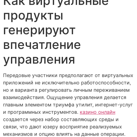
Как виртуальные
продукты
генерируют
впечатление
управления
Передовые участники предполагают от виртуальных
приложений не исключительно работоспособности,
но и варианта регулировать личным переживанием
взаимодействия. Ощущение управления делается
главным элементом триумфа утилит, интернет-услуг
и программных инструментов.
казино онлайн
создается через набор составляющих среды и
связи, что дают юзеру восприятие реализуемых
механизмов и опцию влиять на данные операции.