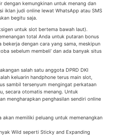
dir dengan kemungkinan untuk menang dan
si iklan judi online lewat WhatsApp atau SMS
kan begitu saja.
ksigen untuk slot bertema bawah laut).
Kemenangan total Anda untuk putaran bonus
a bekerja dengan cara yang sama, meskipun
ncoba sebelum membeli’ dan ada banyak situs
elakangan salah satu anggota DPRD DKI
lah keluarin handphone terus main slot,
agus sambil tersenyum mengingat perkataan
tu, secara otomatis menang. Untuk
an mengharapkan penghasilan sendiri online
uga akan memiliki peluang untuk memenangkan
anyak Wild seperti Sticky and Expanding