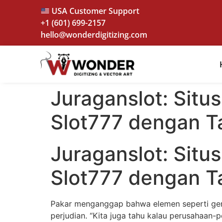
USA Customer Support
+1 (601) 699-2157
hello@wonderdigitizing.com
Juraganslot: Situ
Slot777 dengan T
Juraganslot: Situ
Slot777 dengan T
Pakar menganggap bahwa elemen seperti gen
perjudian. “Kita juga tahu kalau perusahaa