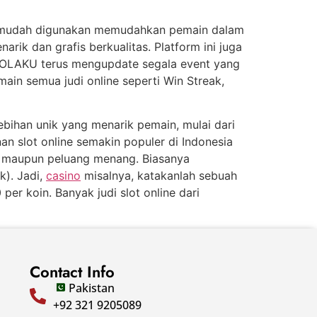
g mudah digunakan memudahkan pemain dalam
k dan grafis berkualitas. Platform ini juga
BOLAKU terus mengupdate segala event yang
n semua judi online seperti Win Streak,
lebihan unik yang menarik pemain, mulai dari
nan slot online semakin populer di Indonesia
a maupun peluang menang. Biasanya
k). Jadi,
casino
misalnya, katakanlah sebuah
per koin. Banyak judi slot online dari
Contact Info
Pakistan
+92 321 9205089