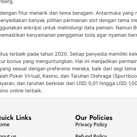
mberg.
 dengan fitur menarik dan tema beragam. Antarmuka yan
ediakan banyak pilihan permainan slot dengan tema menari
nggunakan enkripsi untuk melindungi data pemain. Namun 
memastikan kenyamanan penggemar bola agar nyaman bermai
situs terbaik pada tahun 2020. Setiap penyedia memiliki ke
r-fitur bonus yang menguntungkan. Hal ini menjadikan permai
ng sesuai dengan preferensi mereka, baik dari segi tem
alah Poker Virtual, Kasino, dan Taruhan Olahraga (Sportboo
ayaran, dan taruhan berkisar dari USD 0,01 hingga USD 1,00 
no online terbaik.
uick Links
Our Policies
ome
Privacy Policy
bout us
Refund Policy