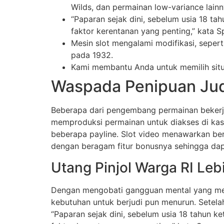
Wilds, dan permainan low-variance lainn
“Paparan sejak dini, sebelum usia 18 
faktor kerentanan yang penting,” kata 
Mesin slot mengalami modifikasi, sepe
pada 1932.
Kami membantu Anda untuk memilih situ
Waspada Penipuan Jud
Beberapa dari pengembang permainan bekerja
memproduksi permainan untuk diakses di kasi
beberapa payline. Slot video menawarkan ber
dengan beragam fitur bonusnya sehingga da
Utang Pinjol Warga RI Lebi
Dengan mengobati gangguan mental yang mend
kebutuhan untuk berjudi pun menurun. Setela
“Paparan sejak dini, sebelum usia 18 tahun