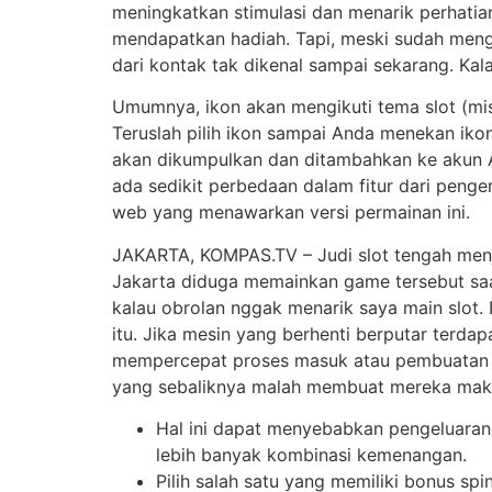
meningkatkan stimulasi dan menarik perhat
mendapatkan hadiah. Tapi, meski sudah mengga
dari kontak tak dikenal sampai sekarang. Kal
Umumnya, ikon akan mengikuti tema slot (misa
Teruslah pilih ikon sampai Anda menekan iko
akan dikumpulkan dan ditambahkan ke akun 
ada sedikit perbedaan dalam fitur dari peng
web yang menawarkan versi permainan ini.
JAKARTA, KOMPAS.TV – Judi slot tengah menj
Jakarta diduga memainkan game tersebut saat
kalau obrolan nggak menarik saya main slot.
itu. Jika mesin yang berhenti berputar terd
mempercepat proses masuk atau pembuatan ak
yang sebaliknya malah membuat mereka makin 
Hal ini dapat menyebabkan pengeluaran 
lebih banyak kombinasi kemenangan.
Pilih salah satu yang memiliki bonus sp