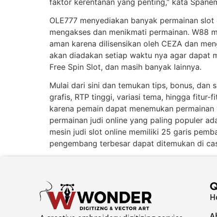
faktor kerentanan yang penting,” kata Spane
OLE777 menyediakan banyak permainan slot
mengakses dan menikmati permainan. W88 meny
aman karena dilisensikan oleh CEZA dan me
akan diadakan setiap waktu nya agar dapat 
Free Spin Slot, dan masih banyak lainnya.
Mulai dari sini dan temukan tips, bonus, dan 
grafis, RTP tinggi, variasi tema, hingga fitu
karena pemain dapat menemukan permainan ya
permainan judi online yang paling populer ad
mesin judi slot online memiliki 25 garis pemb
pengembang terbesar dapat ditemukan di casi
Q
H
A