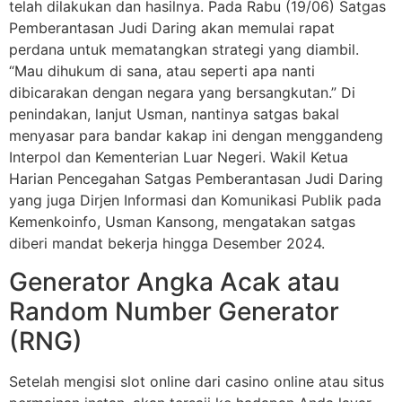
telah dilakukan dan hasilnya. Pada Rabu (19/06) Satgas
Pemberantasan Judi Daring akan memulai rapat
perdana untuk mematangkan strategi yang diambil.
“Mau dihukum di sana, atau seperti apa nanti
dibicarakan dengan negara yang bersangkutan.” Di
penindakan, lanjut Usman, nantinya satgas bakal
menyasar para bandar kakap ini dengan menggandeng
Interpol dan Kementerian Luar Negeri. Wakil Ketua
Harian Pencegahan Satgas Pemberantasan Judi Daring
yang juga Dirjen Informasi dan Komunikasi Publik pada
Kemenkoinfo, Usman Kansong, mengatakan satgas
diberi mandat bekerja hingga Desember 2024.
Generator Angka Acak atau
Random Number Generator
(RNG)
Setelah mengisi slot online dari casino online atau situs