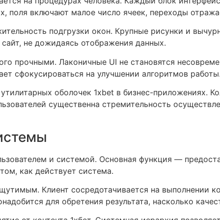
ется на процедурах человека. Каждый блок интерфейс
ах, поля включают малое число ячеек, переходы отра
тельность подгрузки окон. Крупные рисунки и вычур
 сайт, не дожидаясь отображения данных.
го прочными. Лаконичные UI не становятся несовреме
ает сфокусироваться на улучшении алгоритмов работы
тилитарных оболочек 1xbet в бизнес-приложениях. К
льзователей существенна стремительность осуществле
системы
ьзователем и системой. Основная функция — предоста
том, как действует система.
утимым. Клиент сосредотачивается на выполнении кон
надобится для обретения результата, насколько качес