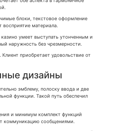
очетает обе аспекта в гармоничное
ой.
ачимые блоки, текстовое оформление
т восприятие материала.
 казино умеет выступать утонченным и
ный наружность без чрезмерности.
 Клиент приобретает удовольствие от
чные дизайны
тельно эмблему, полоску ввода и две
льной функции. Такой путь обеспечил
щения и минимум комплект функций
ет коммуникацию сообщениями.