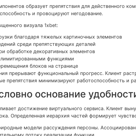
понентов образует препятствия для действенного ко
способность и провоцируют негодование.
щенного визуала 1xbet:
узки благодаря тяжелых картиночных элементов
едений среди препятствующих деталей
ри обработке декоративных элементов
с лимитированными функциями
еремещения блоков на странице
ия прерывают функциональный прогресс. Клиент раст
ные препятствия минимизируют работоспособность и р
словно основание удобност
ливает достижение виртуального сервиса. Клиент выну
лока. Определенная иерархия частей формирует чувств
природные модели рассуждения персоны. Ассоциирован
ительному потоку реализации функции.