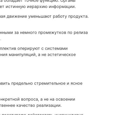
а обладает точное функцию. Органы
жает истинную иерархию информации.
ная движение уменьшают работу продукта.
нными за немного промежутков по релиза
.
оллектив оперируют с системами
ния манипуляций, а не эстетическое
вить предельно стремительное и ясное
кретной вопроса, а не на освоении
твеннее качество реализации.