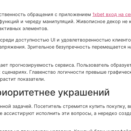
йственность обращения с приложением
1xbet вход на с
функций и череду манипуляций. Живописное декор не 
активных элементов.
реди доступностью UI и удовлетворенностью клиенто
напряжения. Зрительное безупречность перемещается н
ает прогнозируемость сервиса. Пользователь образуе
х сценариях. Главенство логичности превыше графиче
растит показатели.
риоритетнее украшений
нной задачей. Посетитель стремится купить покупку,
 ассистируют исполнить эти вопросы, а нередко созд