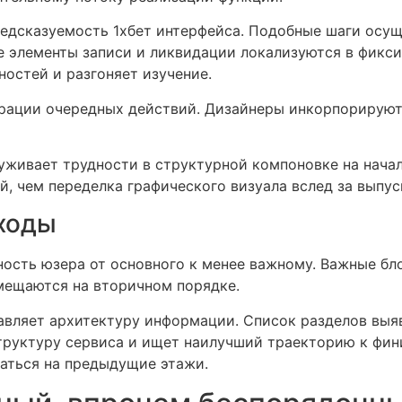
редсказуемость 1хбет интерфейса. Подобные шаги осу
 элементы записи и ликвидации локализуются в фикси
остей и разгоняет изучение.
грации очередных действий. Дизайнеры инкорпорируют
уживает трудности в структурной компоновке на нача
, чем переделка графического визуала вслед за выпу
еходы
ность юзера от основного к менее важному. Важные бл
мещаются на вторичном порядке.
тавляет архитектуру информации. Список разделов выя
труктуру сервиса и ищет наилучший траекторию к фи
щаться на предыдущие этажи.