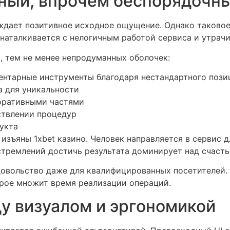
ный, впрочем беспорядочны
ждает позитивное исходное ощущение. Однако таковое
 наталкивается с нелогичным работой сервиса и утрачи
, тем не менее непродуманных оболочек:
ентарные инструменты благодаря нестандартного пози
а для уникальности
оративными частями
ствлении процедур
укта
зъяны 1xbet казино. Человек направляется в сервис дл
стремлений достичь результата доминирует над счасть
овольство даже для квалифицированных посетителей.
рое множит время реализации операций.
у визуалом и эргономикой