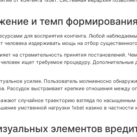
тие от контента 1хбет. Системная иерархия позволяе
жение и темп формировани
сурсами для восприятия контента. Любой наблюдаемый
т человека издерживать мощь на отбор существенного
лияет на стремительность принятия постановлений. Че
е человек ищет требуемое процедуру. Дополнительные
туальное усилие. Пользователь молниеносно обнаруж
. Рассудок выстраивает крепкие отношения между оп
ражают случайное траекторию взгляда по насыщенным 
ьшение умственной нагрузки 1xbet казино в частности 
изуальных элементов вреди