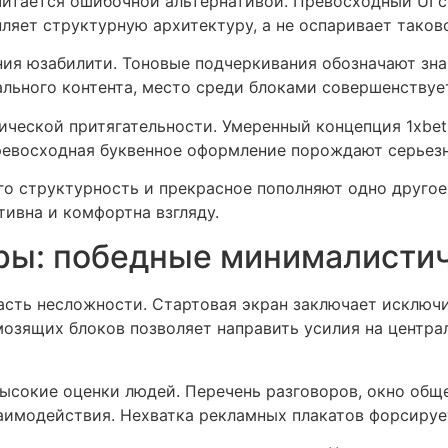
итается ошибочной альтернативой. Превосходный UI с
ляет структурную архитектуру, а не оспаривает таков
ния юзабилити. Тоновые подчеркивания обозначают зн
льного контента, место среди блоками совершенствуе
ической притягательности. Умеренный концепция 1xbet
ревосходная буквенное оформление порождают серьез
о структурность и прекрасное пополняют одно другое.
тивна и комфортна взгляду.
ры: победные минималисти
сть несложности. Стартовая экран заключает исключи
озящих блоков позволяет направить усилия на центра
высокие оценки людей. Перечень разговоров, окно об
заимодействия. Нехватка рекламных плакатов форсиру