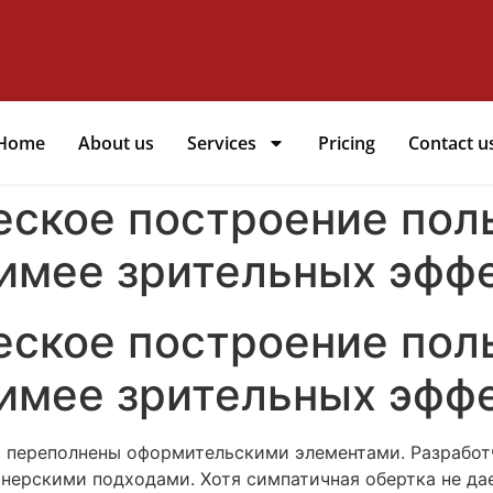
Home
About us
Services
Pricing
Contact u
ческое построение пол
имее зрительных эфф
ческое построение пол
имее зрительных эфф
 переполнены оформительскими элементами. Разработ
нерскими подходами. Хотя симпатичная обертка не да