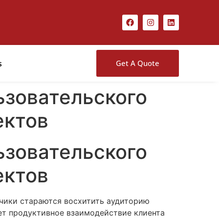
s
Get A Quote
ьзовательского
ектов
ьзовательского
ектов
чики стараются восхитить аудиторию
ет продуктивное взаимодействие клиента