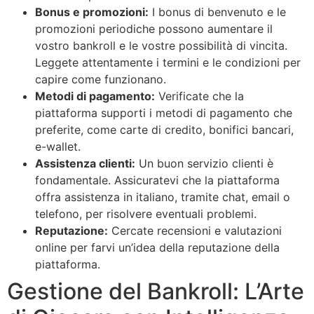
Bonus e promozioni:
I bonus di benvenuto e le
promozioni periodiche possono aumentare il
vostro bankroll e le vostre possibilità di vincita.
Leggete attentamente i termini e le condizioni per
capire come funzionano.
Metodi di pagamento:
Verificate che la
piattaforma supporti i metodi di pagamento che
preferite, come carte di credito, bonifici bancari,
e-wallet.
Assistenza clienti:
Un buon servizio clienti è
fondamentale. Assicuratevi che la piattaforma
offra assistenza in italiano, tramite chat, email o
telefono, per risolvere eventuali problemi.
Reputazione:
Cercate recensioni e valutazioni
online per farvi un’idea della reputazione della
piattaforma.
Gestione del Bankroll: L’Arte