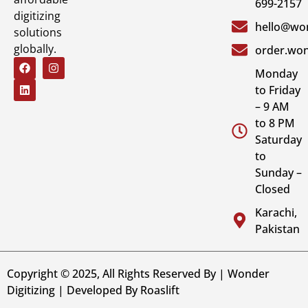
699-2157
digitizing
hello@won
solutions
globally.
order.won
Monday
to Friday
– 9 AM
to 8 PM
Saturday
to
Sunday –
Closed
Karachi,
Pakistan
Copyright © 2025, All Rights Reserved By | Wonder
Digitizing | Developed By
Roaslift