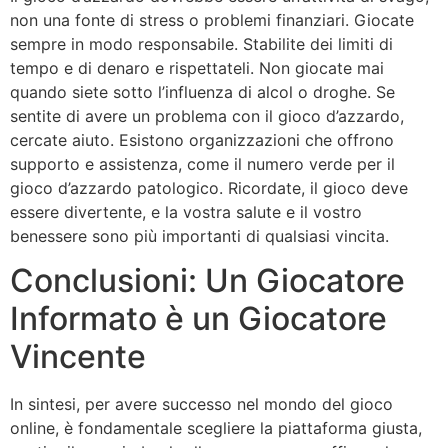
non una fonte di stress o problemi finanziari. Giocate
sempre in modo responsabile. Stabilite dei limiti di
tempo e di denaro e rispettateli. Non giocate mai
quando siete sotto l’influenza di alcol o droghe. Se
sentite di avere un problema con il gioco d’azzardo,
cercate aiuto. Esistono organizzazioni che offrono
supporto e assistenza, come il numero verde per il
gioco d’azzardo patologico. Ricordate, il gioco deve
essere divertente, e la vostra salute e il vostro
benessere sono più importanti di qualsiasi vincita.
Conclusioni: Un Giocatore
Informato è un Giocatore
Vincente
In sintesi, per avere successo nel mondo del gioco
online, è fondamentale scegliere la piattaforma giusta,