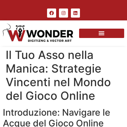
Il Tuo Asso nella
Manica: Strategie
Vincenti nel Mondo
del Gioco Online
Introduzione: Navigare le
Acque del Gioco Online