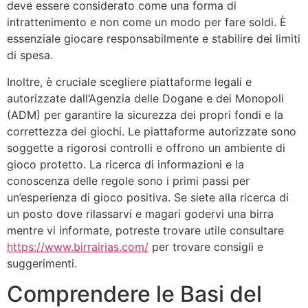
deve essere considerato come una forma di
intrattenimento e non come un modo per fare soldi. È
essenziale giocare responsabilmente e stabilire dei limiti
di spesa.
Inoltre, è cruciale scegliere piattaforme legali e
autorizzate dall’Agenzia delle Dogane e dei Monopoli
(ADM) per garantire la sicurezza dei propri fondi e la
correttezza dei giochi. Le piattaforme autorizzate sono
soggette a rigorosi controlli e offrono un ambiente di
gioco protetto. La ricerca di informazioni e la
conoscenza delle regole sono i primi passi per
un’esperienza di gioco positiva. Se siete alla ricerca di
un posto dove rilassarvi e magari godervi una birra
mentre vi informate, potreste trovare utile consultare
https://www.birrairias.com/
per trovare consigli e
suggerimenti.
Comprendere le Basi del