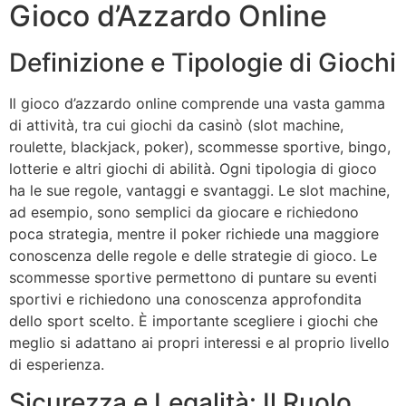
Gioco d’Azzardo Online
Definizione e Tipologie di Giochi
Il gioco d’azzardo online comprende una vasta gamma
di attività, tra cui giochi da casinò (slot machine,
roulette, blackjack, poker), scommesse sportive, bingo,
lotterie e altri giochi di abilità. Ogni tipologia di gioco
ha le sue regole, vantaggi e svantaggi. Le slot machine,
ad esempio, sono semplici da giocare e richiedono
poca strategia, mentre il poker richiede una maggiore
conoscenza delle regole e delle strategie di gioco. Le
scommesse sportive permettono di puntare su eventi
sportivi e richiedono una conoscenza approfondita
dello sport scelto. È importante scegliere i giochi che
meglio si adattano ai propri interessi e al proprio livello
di esperienza.
Sicurezza e Legalità: Il Ruolo