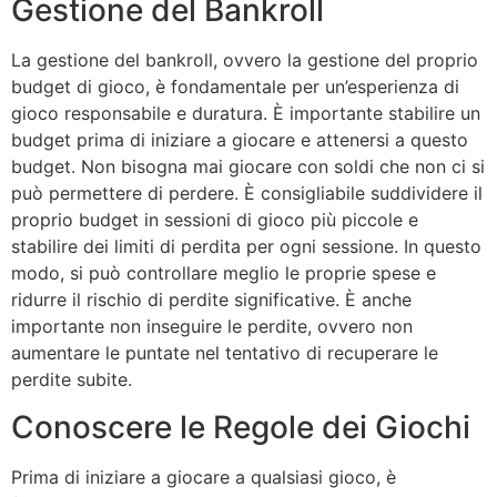
Gestione del Bankroll
La gestione del bankroll, ovvero la gestione del proprio
budget di gioco, è fondamentale per un’esperienza di
gioco responsabile e duratura. È importante stabilire un
budget prima di iniziare a giocare e attenersi a questo
budget. Non bisogna mai giocare con soldi che non ci si
può permettere di perdere. È consigliabile suddividere il
proprio budget in sessioni di gioco più piccole e
stabilire dei limiti di perdita per ogni sessione. In questo
modo, si può controllare meglio le proprie spese e
ridurre il rischio di perdite significative. È anche
importante non inseguire le perdite, ovvero non
aumentare le puntate nel tentativo di recuperare le
perdite subite.
Conoscere le Regole dei Giochi
Prima di iniziare a giocare a qualsiasi gioco, è