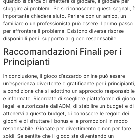
quando si cerca di smettere di giocare, e giocare per
sfuggire ai problemi. Se si riconoscono questi segnali, è
importante chiedere aiuto. Parlare con un amico, un
familiare o un professionista può essere il primo passo
per affrontare il problema. Esistono diverse risorse
disponibili per il supporto al gioco responsabile.
Raccomandazioni Finali per i
Principianti
In conclusione, il gioco d’azzardo online può essere
un’esperienza divertente e gratificante per i principianti,
a condizione che si adottino un approccio responsabile
e informato. Ricordate di scegliere piattaforme di gioco
legali e autorizzate dall’ADM, di stabilire un budget e di
attenervi a questo budget, di conoscere le regole dei
giochi e di sfruttare i bonus e le promozioni in modo
responsabile. Giocate per divertimento e non per fare
soldi. Se sentite che il gioco sta diventando un