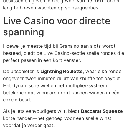
beslissen en geven je het gevoel van de rush zonder
lang te hoeven wachten op spinsequenties.
Live Casino voor directe
spanning
Hoewel je meeste tijd bij Gransino aan slots wordt
besteed, biedt de Live Casino-sectie snelle rondes die
perfect passen in een kort venster.
De uitschieter is
Lightning Roulette
, waar elke ronde
ongeveer twee minuten duurt van shuffle tot payout.
Het dynamische wiel en het multiplier-systeem
betekenen dat winnaars groot kunnen winnen in één
enkele beurt.
Als je iets eenvoudigers wilt, biedt
Baccarat Squeeze
korte handen—net genoeg voor een snelle winst
voordat je verder gaat.