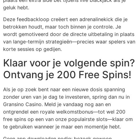
geluk hebt.
Deze feedbackloop creëert een adrenalinekick die je
betrokken houdt, maar toch binnen je controle. Je
wordt gemotiveerd door de directe uitbetaling in plaats
van lange-termijn strategieën—precies waar spelers van
korte sessies op gedijen.
Klaar voor je volgende spin?
Ontvang je 200 Free Spins!
Als je op zoek bent naar een nieuwe dosis spanning
zonder uren van je dag te investeren, spring dan nu in
Gransino Casino. Meld je vandaag nog aan en
ontgrendel een royale welkomstbonus—tot wel 200
free spins op een van onze populairste slots—klaar om
te gebruiken wanneer je maar een momentje hebt.
Geen app downloaden nodig; bezoek gewoon