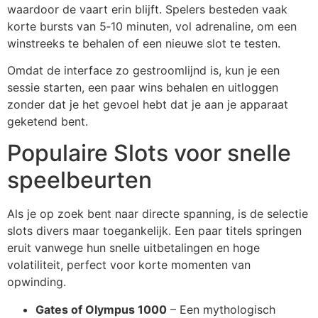
waardoor de vaart erin blijft. Spelers besteden vaak
korte bursts van 5‑10 minuten, vol adrenaline, om een
winstreeks te behalen of een nieuwe slot te testen.
Omdat de interface zo gestroomlijnd is, kun je een
sessie starten, een paar wins behalen en uitloggen
zonder dat je het gevoel hebt dat je aan je apparaat
geketend bent.
Populaire Slots voor snelle
speelbeurten
Als je op zoek bent naar directe spanning, is de selectie
slots divers maar toegankelijk. Een paar titels springen
eruit vanwege hun snelle uitbetalingen en hoge
volatiliteit, perfect voor korte momenten van
opwinding.
Gates of Olympus 1000
– Een mythologisch