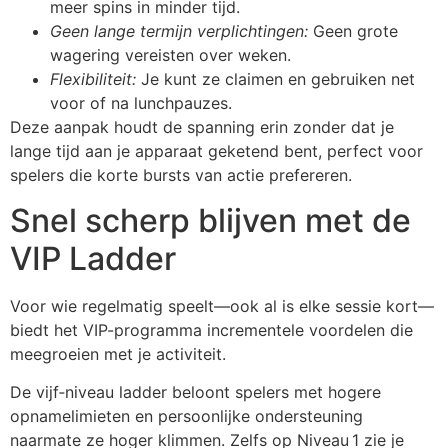
meer spins in minder tijd.
Geen lange termijn verplichtingen:
Geen grote
wagering vereisten over weken.
Flexibiliteit:
Je kunt ze claimen en gebruiken net
voor of na lunchpauzes.
Deze aanpak houdt de spanning erin zonder dat je
lange tijd aan je apparaat geketend bent, perfect voor
spelers die korte bursts van actie prefereren.
Snel scherp blijven met de
VIP Ladder
Voor wie regelmatig speelt—ook al is elke sessie kort—
biedt het VIP-programma incrementele voordelen die
meegroeien met je activiteit.
De vijf‑niveau ladder beloont spelers met hogere
opnamelimieten en persoonlijke ondersteuning
naarmate ze hoger klimmen. Zelfs op Niveau 1 zie je