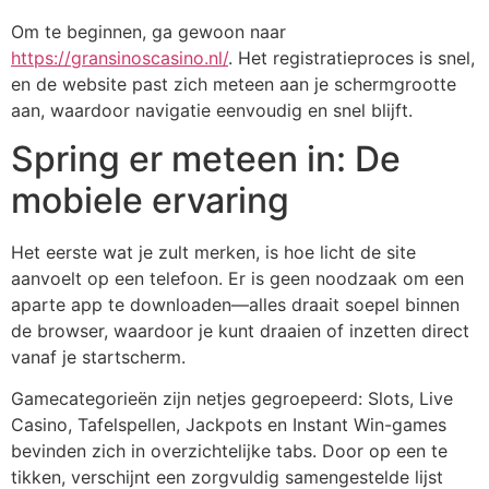
Om te beginnen, ga gewoon naar
https://gransinoscasino.nl/
. Het registratieproces is snel,
en de website past zich meteen aan je schermgrootte
aan, waardoor navigatie eenvoudig en snel blijft.
Spring er meteen in: De
mobiele ervaring
Het eerste wat je zult merken, is hoe licht de site
aanvoelt op een telefoon. Er is geen noodzaak om een
aparte app te downloaden—alles draait soepel binnen
de browser, waardoor je kunt draaien of inzetten direct
vanaf je startscherm.
Gamecategorieën zijn netjes gegroepeerd: Slots, Live
Casino, Tafelspellen, Jackpots en Instant Win-games
bevinden zich in overzichtelijke tabs. Door op een te
tikken, verschijnt een zorgvuldig samengestelde lijst