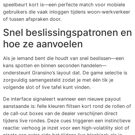
speelbeurt kort is—een perfecte match voor mobiele
gebruikers die vaak inloggen tijdens woon-werkverkeer
of tussen afspraken door.
Snel beslissingspatronen en
hoe ze aanvoelen
Als je iemand bent die houdt van snel beslissen—een
kans spotten en binnen seconden handelen—
ondersteunt Gransino’s layout dat. De game selectie is
zorgvuldig samengesteld zodat je met één tik je
volgende slot of live tafel kunt vinden.
De interface signaleert wanneer een nieuwe payout
aanstaande is: felle kleuren flitsen kort rond de rollen of
de call-out boxes van de dealer verschijnen direct
tijdens live rondes. Deze cues triggeren een instinctieve
reactie: verhoog je inzet voor een high-volatility slot of
plaats een extra side bet tijdens live blackjack als je