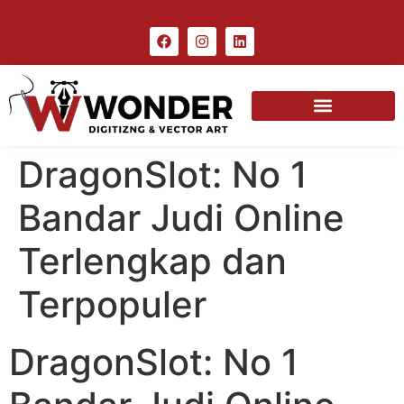
DragonSlot: No 1
Bandar Judi Online
Terlengkap dan
Terpopuler
DragonSlot: No 1