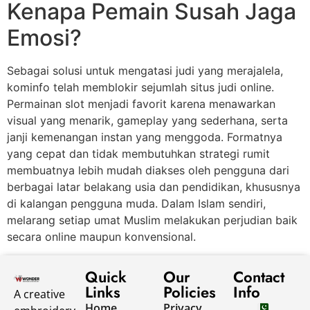
Kenapa Pemain Susah Jaga
Emosi?
Sebagai solusi untuk mengatasi judi yang merajalela,
kominfo telah memblokir sejumlah situs judi online.
Permainan slot menjadi favorit karena menawarkan
visual yang menarik, gameplay yang sederhana, serta
janji kemenangan instan yang menggoda. Formatnya
yang cepat dan tidak membutuhkan strategi rumit
membuatnya lebih mudah diakses oleh pengguna dari
berbagai latar belakang usia dan pendidikan, khususnya
di kalangan pengguna muda. Dalam Islam sendiri,
melarang setiap umat Muslim melakukan perjudian baik
secara online maupun konvensional.
Quick
Our
Contact
Links
Policies
Info
A creative
Home
Privacy