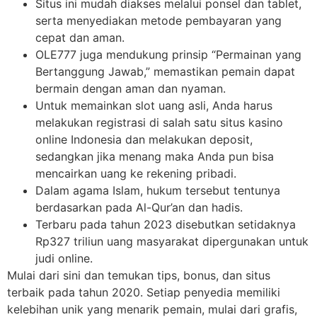
Situs ini mudah diakses melalui ponsel dan tablet,
serta menyediakan metode pembayaran yang
cepat dan aman.
OLE777 juga mendukung prinsip “Permainan yang
Bertanggung Jawab,” memastikan pemain dapat
bermain dengan aman dan nyaman.
Untuk memainkan slot uang asli, Anda harus
melakukan registrasi di salah satu situs kasino
online Indonesia dan melakukan deposit,
sedangkan jika menang maka Anda pun bisa
mencairkan uang ke rekening pribadi.
Dalam agama Islam, hukum tersebut tentunya
berdasarkan pada Al-Qur’an dan hadis.
Terbaru pada tahun 2023 disebutkan setidaknya
Rp327 triliun uang masyarakat dipergunakan untuk
judi online.
Mulai dari sini dan temukan tips, bonus, dan situs
terbaik pada tahun 2020. Setiap penyedia memiliki
kelebihan unik yang menarik pemain, mulai dari grafis,