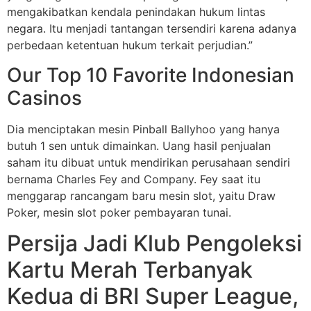
mengakibatkan kendala penindakan hukum lintas
negara. Itu menjadi tantangan tersendiri karena adanya
perbedaan ketentuan hukum terkait perjudian.”
Our Top 10 Favorite Indonesian
Casinos
Dia menciptakan mesin Pinball Ballyhoo yang hanya
butuh 1 sen untuk dimainkan. Uang hasil penjualan
saham itu dibuat untuk mendirikan perusahaan sendiri
bernama Charles Fey and Company. Fey saat itu
menggarap rancangam baru mesin slot, yaitu Draw
Poker, mesin slot poker pembayaran tunai.
Persija Jadi Klub Pengoleksi
Kartu Merah Terbanyak
Kedua di BRI Super League,