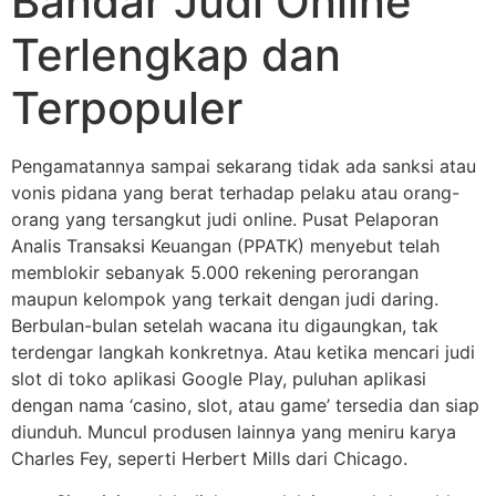
Bandar Judi Online
Terlengkap dan
Terpopuler
Pengamatannya sampai sekarang tidak ada sanksi atau
vonis pidana yang berat terhadap pelaku atau orang-
orang yang tersangkut judi online. Pusat Pelaporan
Analis Transaksi Keuangan (PPATK) menyebut telah
memblokir sebanyak 5.000 rekening perorangan
maupun kelompok yang terkait dengan judi daring.
Berbulan-bulan setelah wacana itu digaungkan, tak
terdengar langkah konkretnya. Atau ketika mencari judi
slot di toko aplikasi Google Play, puluhan aplikasi
dengan nama ‘casino, slot, atau game’ tersedia dan siap
diunduh. Muncul produsen lainnya yang meniru karya
Charles Fey, seperti Herbert Mills dari Chicago.