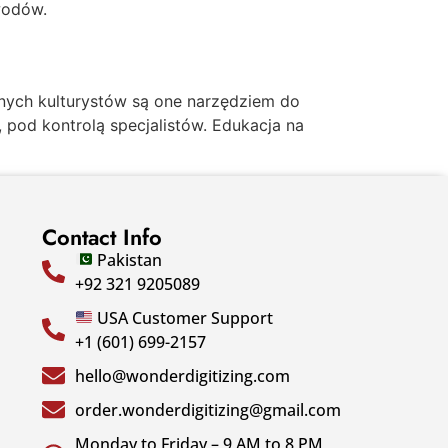
wodów.
lnych kulturystów są one narzędziem do
, pod kontrolą specjalistów. Edukacja na
Contact Info
Pakistan
+92 321 9205089
USA Customer Support
+1 (601) 699-2157
hello@wonderdigitizing.com
order.wonderdigitizing@gmail.com
Monday to Friday – 9 AM to 8 PM