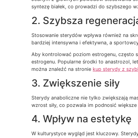
syntezę białek, co prowadzi do szybszego wz
2. Szybsza regeneracj
Stosowanie sterydów wpływa również na skróc
bardziej intensywna i efektywna, a sportowcy
Aby kontrolować poziom estrogenu, często sto
estrogenu. Popularne środki to anastrozol, l
można znaleźć na stronie
kup sterydy z szy
3. Zwiększenie siły
Sterydy anaboliczne nie tylko zwiększają mas
wzrost siły, co pozwala im podnosić większe
4. Wpływ na estetykę
W kulturystyce wygląd jest kluczowy. Sterydy