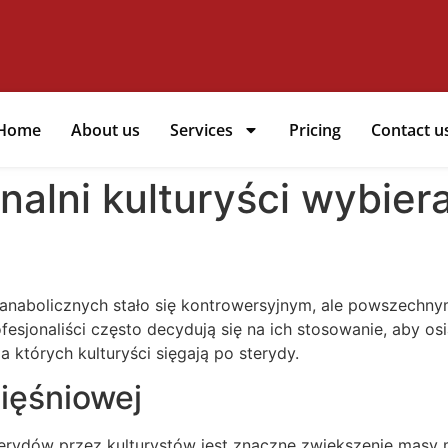
Home
About us
Services
Pricing
Contact u
nalni kulturyści wybier
 anabolicznych stało się kontrowersyjnym, ale powszechny
fesjonaliści często decydują się na ich stosowanie, aby os
 których kulturyści sięgają po sterydy.
ięśniowej
ydów przez kulturystów jest znaczne zwiększenie masy 