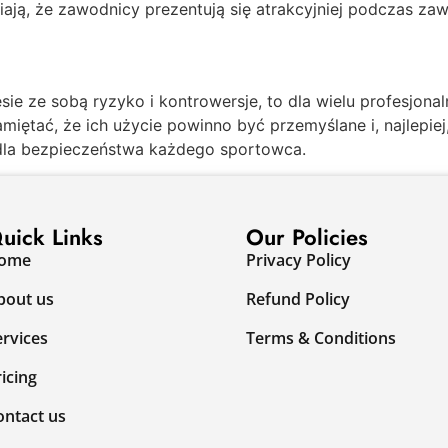
iają, że zawodnicy prezentują się atrakcyjniej podczas za
ie ze sobą ryzyko i kontrowersje, to dla wielu profesjona
iętać, że ich użycie powinno być przemyślane i, najlepiej
 dla bezpieczeństwa każdego sportowca.
uick Links
Our Policies
ome
Privacy Policy
bout us
Refund Policy
ervices
Terms & Conditions
ricing
ontact us