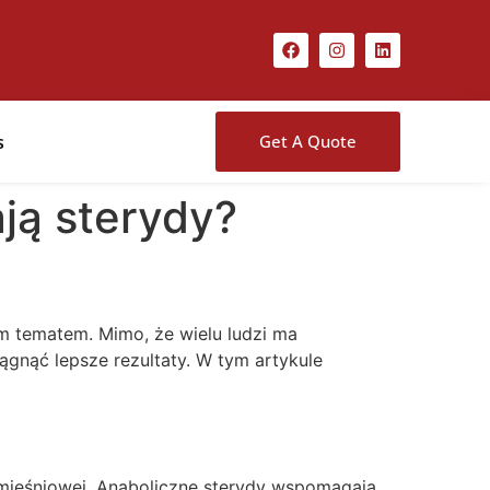
s
Get A Quote
ają sterydy?
m tematem. Mimo, że wielu ludzi ma
iągnąć lepsze rezultaty. W tym artykule
mięśniowej. Anaboliczne sterydy wspomagają