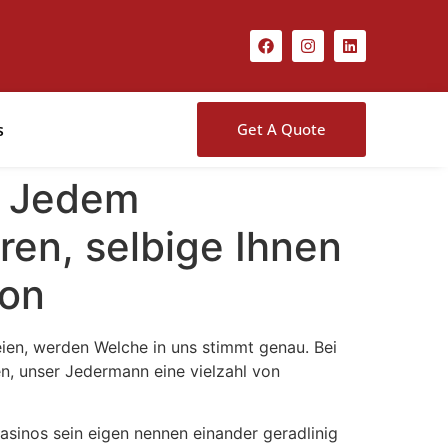
s
Get A Quote
, Jedem
en, selbige Ihnen
ion
ien, werden Welche in uns stimmt genau. Bei
en, unser Jedermann eine vielzahl von
sinos sein eigen nennen einander geradlinig