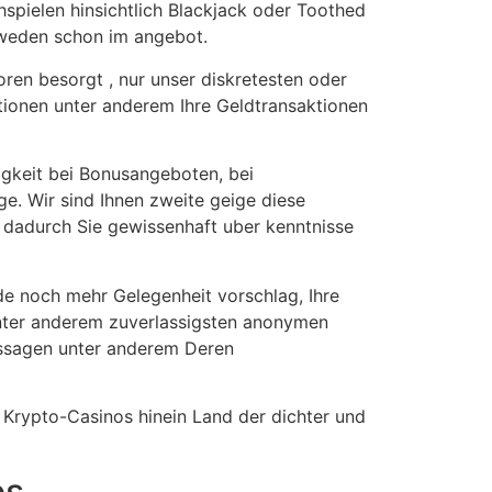
hspielen hinsichtlich Blackjack oder Toothed
edweden schon im angebot.
oren besorgt , nur unser diskretesten oder
ationen unter anderem Ihre Geldtransaktionen
igkeit bei Bonusangeboten, bei
. Wir sind Ihnen zweite geige diese
dadurch Sie gewissenhaft uber kenntnisse
e noch mehr Gelegenheit vorschlag, Ihre
unter anderem zuverlassigsten anonymen
ussagen unter anderem Deren
n Krypto-Casinos hinein Land der dichter und
os