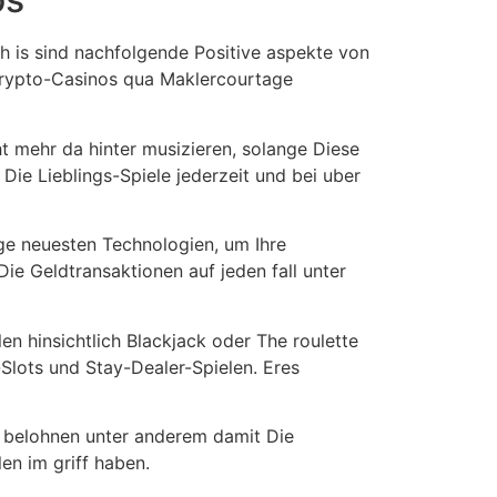
ch is sind nachfolgende Positive aspekte von
Krypto-Casinos qua Maklercourtage
t mehr da hinter musizieren, solange Diese
Die Lieblings-Spiele jederzeit und bei uber
ge neuesten Technologien, um Ihre
ie Geldtransaktionen auf jeden fall unter
n hinsichtlich Blackjack oder The roulette
Slots und Stay-Dealer-Spielen. Eres
u belohnen unter anderem damit Die
len im griff haben.