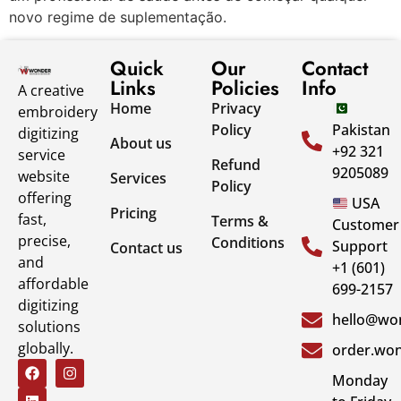
novo regime de suplementação.
Quick
Our
Contact
Links
Policies
Info
A creative
Home
Privacy
embroidery
Policy
Pakistan
digitizing
About us
+92 321
service
Refund
9205089
website
Services
Policy
offering
USA
Pricing
fast,
Terms &
Customer
precise,
Conditions
Support
Contact us
and
+1 (601)
affordable
699-2157
digitizing
hello@won
solutions
globally.
order.won
Monday