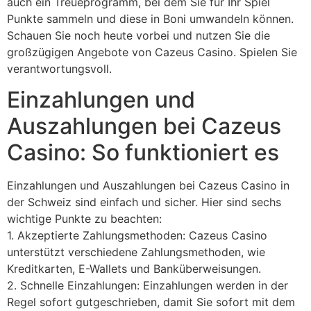
auch ein Treueprogramm, bei dem Sie für Ihr Spiel
Punkte sammeln und diese in Boni umwandeln können.
Schauen Sie noch heute vorbei und nutzen Sie die
großzügigen Angebote von Cazeus Casino. Spielen Sie
verantwortungsvoll.
Einzahlungen und
Auszahlungen bei Cazeus
Casino: So funktioniert es
Einzahlungen und Auszahlungen bei Cazeus Casino in
der Schweiz sind einfach und sicher. Hier sind sechs
wichtige Punkte zu beachten:
1. Akzeptierte Zahlungsmethoden: Cazeus Casino
unterstützt verschiedene Zahlungsmethoden, wie
Kreditkarten, E-Wallets und Banküberweisungen.
2. Schnelle Einzahlungen: Einzahlungen werden in der
Regel sofort gutgeschrieben, damit Sie sofort mit dem