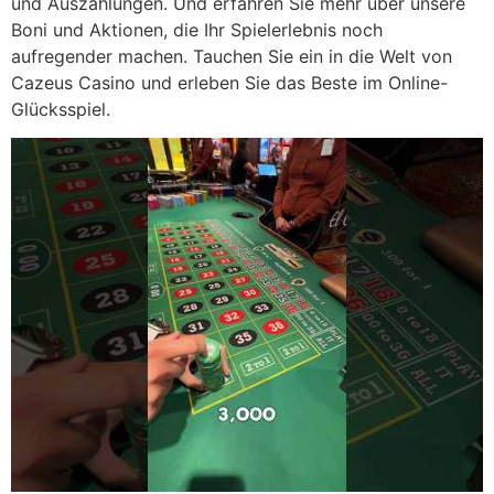
und Auszahlungen. Und erfahren Sie mehr über unsere
Boni und Aktionen, die Ihr Spielerlebnis noch
aufregender machen. Tauchen Sie ein in die Welt von
Cazeus Casino und erleben Sie das Beste im Online-
Glücksspiel.