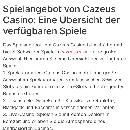
Spielangebot von Cazeus
Casino: Eine Übersicht der
verfügbaren Spiele
Das Spielangebot von Cazeus Casino ist vielfältig und
bietet Schweizer Spielern
cazeus casino
eine große
Auswahl. Hier finden Sie eine Übersicht der verfügbaren
Spiele:
1. Spielautomaten: Cazeus Casino bietet eine große
Auswahl an Spielautomaten, von klassischen 3-Walzen-
Slots bis hin zu modernen Video-Slots mit aufregenden
Bonusfunktionen.
2. Tischspiele: Genießen Sie Klassiker wie Roulette,
Blackjack und Baccarat in verschiedenen Varianten.
3. Live-Casino: Spielen Sie mit echten Dealern in
Echtzeit und erleben Sie die Atmosphäre eines
landbasierten Casinos.