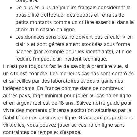
complète.
De plus en plus de joueurs français considèrent la
possibilité d’effectuer des dépôts et retraits de
petits montants comme un critère essentiel dans le
choix d’un casino en ligne.
Les données sensibles ne doivent pas circuler « en
clair » et sont généralement stockées sous forme
hachée (par exemple pour les identifiants), afin de
réduire l’impact d’un incident technique.
Il n’est pas toujours facile de savoir, à première vue, si
un site est honnête. Les meilleurs casinos sont contrôlés
et surveillés par des laboratoires et des organismes
indépendants. En France comme dans de nombreux
autres pays, l’âge minimal pour jouer au casino en ligne
et en argent réel est de 18 ans. Suivez notre guide pour
vivre des moments d’intense excitation sécurisés par la
fiabilité de nos casinos en ligne. Grâce aux propositions
virtuelles, vous pouvez jouer au casino en ligne sans
contraintes de temps et d’espace.