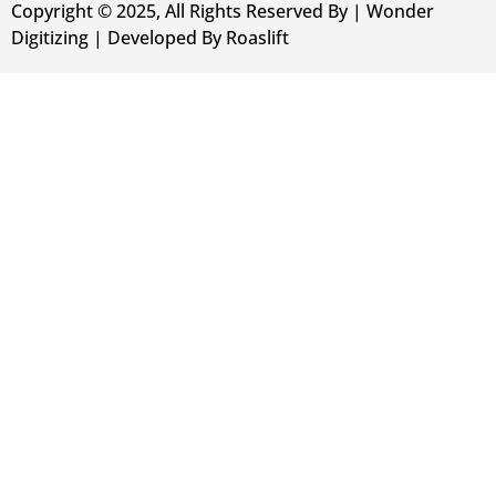
Copyright © 2025, All Rights Reserved By | Wonder
Digitizing | Developed By
Roaslift