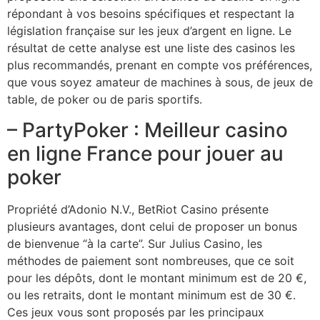
répondant à vos besoins spécifiques et respectant la
législation française sur les jeux d’argent en ligne. Le
résultat de cette analyse est une liste des casinos les
plus recommandés, prenant en compte vos préférences,
que vous soyez amateur de machines à sous, de jeux de
table, de poker ou de paris sportifs.
– PartyPoker : Meilleur casino
en ligne France pour jouer au
poker
Propriété d’Adonio N.V., BetRiot Casino présente
plusieurs avantages, dont celui de proposer un bonus
de bienvenue “à la carte”. Sur Julius Casino, les
méthodes de paiement sont nombreuses, que ce soit
pour les dépôts, dont le montant minimum est de 20 €,
ou les retraits, dont le montant minimum est de 30 €.
Ces jeux vous sont proposés par les principaux