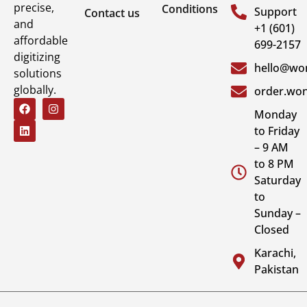
precise,
Conditions
Support
Contact us
and
+1 (601)
affordable
699-2157
digitizing
hello@won
solutions
globally.
order.won
Monday
to Friday
– 9 AM
to 8 PM
Saturday
to
Sunday –
Closed
Karachi,
Pakistan