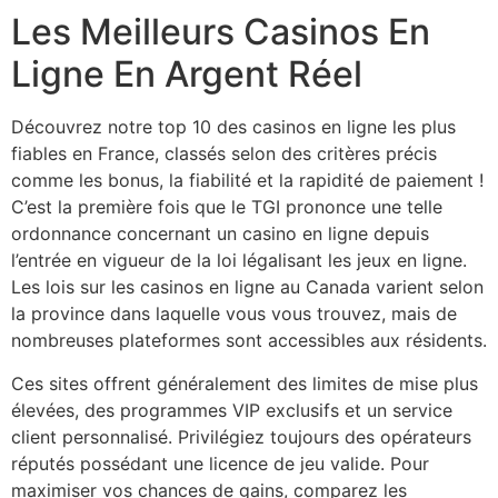
Les Meilleurs Casinos En
Ligne En Argent Réel
Découvrez notre top 10 des casinos en ligne les plus
fiables en France, classés selon des critères précis
comme les bonus, la fiabilité et la rapidité de paiement !
C’est la première fois que le TGI prononce une telle
ordonnance concernant un casino en ligne depuis
l’entrée en vigueur de la loi légalisant les jeux en ligne.
Les lois sur les casinos en ligne au Canada varient selon
la province dans laquelle vous vous trouvez, mais de
nombreuses plateformes sont accessibles aux résidents.
Ces sites offrent généralement des limites de mise plus
élevées, des programmes VIP exclusifs et un service
client personnalisé. Privilégiez toujours des opérateurs
réputés possédant une licence de jeu valide. Pour
maximiser vos chances de gains, comparez les