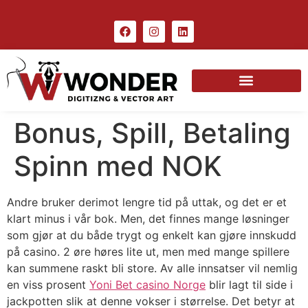
Bonus, Spill, Betaling
Spinn med NOK
Andre bruker derimot lengre tid på uttak, og det er et
klart minus i vår bok. Men, det finnes mange løsninger
som gjør at du både trygt og enkelt kan gjøre innskudd
på casino. 2 øre høres lite ut, men med mange spillere
kan summene raskt bli store. Av alle innsatser vil nemlig
en viss prosent
Yoni Bet casino Norge
blir lagt til side i
jackpotten slik at denne vokser i størrelse. Det betyr at