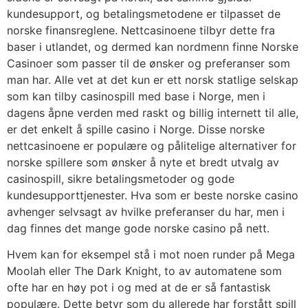
kundesupport, og betalingsmetodene er tilpasset de
norske finansreglene. Nettcasinoene tilbyr dette fra
baser i utlandet, og dermed kan nordmenn finne Norske
Casinoer som passer til de ønsker og preferanser som
man har. Alle vet at det kun er ett norsk statlige selskap
som kan tilby casinospill med base i Norge, men i
dagens åpne verden med raskt og billig internett til alle,
er det enkelt å spille casino i Norge. Disse norske
nettcasinoene er populære og pålitelige alternativer for
norske spillere som ønsker å nyte et bredt utvalg av
casinospill, sikre betalingsmetoder og gode
kundesupporttjenester. Hva som er beste norske casino
avhenger selvsagt av hvilke preferanser du har, men i
dag finnes det mange gode norske casino på nett.
Hvem kan for eksempel stå i mot noen runder på Mega
Moolah eller The Dark Knight, to av automatene som
ofte har en høy pot i og med at de er så fantastisk
populære. Dette betyr som du allerede har forstått spill