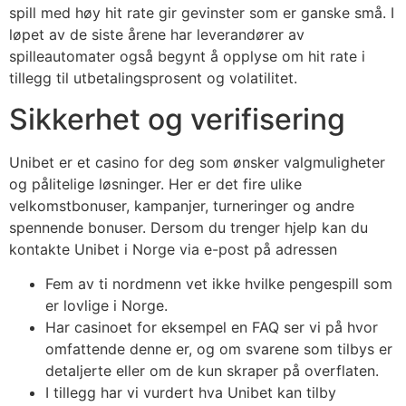
spill med høy hit rate gir gevinster som er ganske små. I
løpet av de siste årene har leverandører av
spilleautomater også begynt å opplyse om hit rate i
tillegg til utbetalingsprosent og volatilitet.
Sikkerhet og verifisering
Unibet er et casino for deg som ønsker valgmuligheter
og pålitelige løsninger. Her er det fire ulike
velkomstbonuser, kampanjer, turneringer og andre
spennende bonuser. Dersom du trenger hjelp kan du
kontakte Unibet i Norge via e-post på adressen
Fem av ti nordmenn vet ikke hvilke pengespill som
er lovlige i Norge.
Har casinoet for eksempel en FAQ ser vi på hvor
omfattende denne er, og om svarene som tilbys er
detaljerte eller om de kun skraper på overflaten.
I tillegg har vi vurdert hva Unibet kan tilby