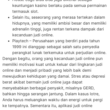
keuntungan kasino berlaku pada semua permainan
termasuk slot.
Selain itu, seseorang yang merasa tertekan dalam
hidupnya, yang memiliki ambisi besar dan memiliki
adrenalin tinggi, juga rentan terkena dampak dari
kecanduan judi online.
Playtech – Perusahaan yang berdiri pada tahun
1999 ini dianggap sebagai salah satu penyedia
perangkat lunak terkemuka untuk perjudian online.
Dengan begitu, orang yang kecanduan judi online pun
memiliki motivasi kuat untuk keluar dari lingkaran judi
online dan menjadi pribadi yang lebih baik demi
mewujudkan kehidupan yang damai. Stres atau depresi
berat akibat bermain judi online juga dapat
menyebabkan berbagai penyakit, misalnya GERD,
bahkan hingga serangan jantung. Dalam kasus lotre,
Anda harus meluangkan waktu dan energi untuk pergi
ke tempatnya. Sementara itu, aplikasi judi online