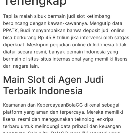
Terlengkap
Tapi ia malah sibuk bermain judi slot ketimbang
berbincang dengan kawan-kawannya. Mengutip data
PPATK, Budi menyampaikan bahwa deposit judi online
bisa berkurang Rp 45,8 triliun jika intervensi oleh satgas
diperkuat. Meskipun perjudian online di Indonesia tidak
diatur secara resmi, banyak pemain Indonesia yang
bermain di situs-situs internasional yang memiliki lisensi
dari negara lain.
Main Slot di Agen Judi
Terbaik Indonesia
Keamanan dan KepercayaanBolaGG dikenal sebagai
platform yang aman dan terpercaya. Mereka memiliki
lisensi resmi dan menggunakan teknologi enkripsi
terbaru untuk melindungi data pribadi dan keuangan