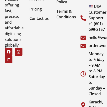
Policy
offering
USA
Pricing
fast,
Terms &
Customer
precise,
Conditions
Support
Contact us
and
+1 (601)
affordable
699-2157
digitizing
hello@won
solutions
globally.
order.won
Monday
to Friday
– 9 AM
to 8 PM
Saturday
to
Sunday –
Closed
Karachi,