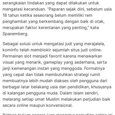
serangkaian tindakan yang dapat dilakukan untuk
mengatasi kecanduan. “Paparan sejak dini, sebelum usia
18 tahun ketika seseorang belum memiliki rem
penghambat yang berkembang dengan baik di otak,
merupakan faktor kerentanan yang penting,” kata
Spanemberg.
Sebagai solusi untuk mengatasi judi yang merajalela,
kominfo telah memblokir sejumlah situs judi online.
Permainan slot menjadi favorit karena menawarkan
visual yang menarik, gameplay yang sederhana, serta
janji kemenangan instan yang menggoda. Formatnya
yang cepat dan tidak membutuhkan strategi rumit
membuatnya lebih mudah diakses oleh pengguna dari
berbagai latar belakang usia dan pendidikan, khususnya
di kalangan pengguna muda. Dalam Islam sendiri,
melarang setiap umat Muslim melakukan perjudian baik
secara online maupun konvensional.