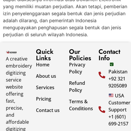
yang memiliki muatan perjudian. Akan tetapi, pemberian
izin penyelenggaraan segala bentuk dan jenis perjudian
adalah dilarang, dan pemerintah Indonesia
mengupayakan penghapusan segala bentuk dan jenis
perjudian di seluruh wilayah Indonesia.
Quick
Our
Contact
Links
Policies
Info
A creative
Home
Privacy
embroidery
Policy
Pakistan
digitizing
About us
+92 321
service
Refund
9205089
website
Services
Policy
offering
USA
Pricing
fast,
Terms &
Customer
precise,
Conditions
Support
Contact us
and
+1 (601)
affordable
699-2157
digitizing