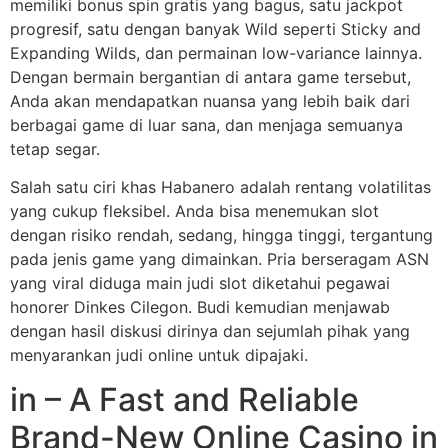
memiliki bonus spin gratis yang bagus, satu jackpot
progresif, satu dengan banyak Wild seperti Sticky and
Expanding Wilds, dan permainan low-variance lainnya.
Dengan bermain bergantian di antara game tersebut,
Anda akan mendapatkan nuansa yang lebih baik dari
berbagai game di luar sana, dan menjaga semuanya
tetap segar.
Salah satu ciri khas Habanero adalah rentang volatilitas
yang cukup fleksibel. Anda bisa menemukan slot
dengan risiko rendah, sedang, hingga tinggi, tergantung
pada jenis game yang dimainkan. Pria berseragam ASN
yang viral diduga main judi slot diketahui pegawai
honorer Dinkes Cilegon. Budi kemudian menjawab
dengan hasil diskusi dirinya dan sejumlah pihak yang
menyarankan judi online untuk dipajaki.
in – A Fast and Reliable
Brand-New Online Casino in