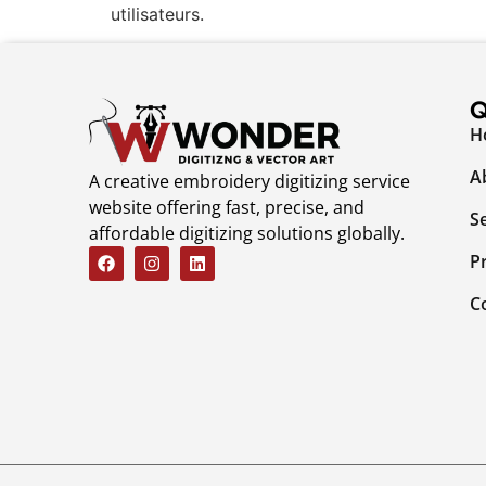
utilisateurs.
Q
H
A
A creative embroidery digitizing service
website offering fast, precise, and
S
affordable digitizing solutions globally.
P
C