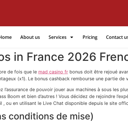
Home
About us
Services
Pricing
Contact u
os in France 2026 Fren
re de fois que le
mad casino fr
bonus doit être rejoué avant
antageux (x1). Le bonus cashback rembourse une partie de 
z l’assurance de pouvoir jouer aux machines à sous les pl
ss Boom et bien d’autres ! Vous décidez de rejoindre l’ex
 , ou en utilisant le Live Chat disponible depuis le site offic
s conditions de mise)