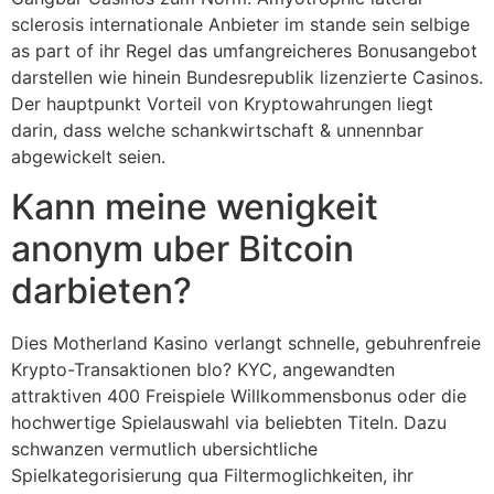
sclerosis internationale Anbieter im stande sein selbige
as part of ihr Regel das umfangreicheres Bonusangebot
darstellen wie hinein Bundesrepublik lizenzierte Casinos.
Der hauptpunkt Vorteil von Kryptowahrungen liegt
darin, dass welche schankwirtschaft & unnennbar
abgewickelt seien.
Kann meine wenigkeit
anonym uber Bitcoin
darbieten?
Dies Motherland Kasino verlangt schnelle, gebuhrenfreie
Krypto-Transaktionen blo? KYC, angewandten
attraktiven 400 Freispiele Willkommensbonus oder die
hochwertige Spielauswahl via beliebten Titeln. Dazu
schwanzen vermutlich ubersichtliche
Spielkategorisierung qua Filtermoglichkeiten, ihr