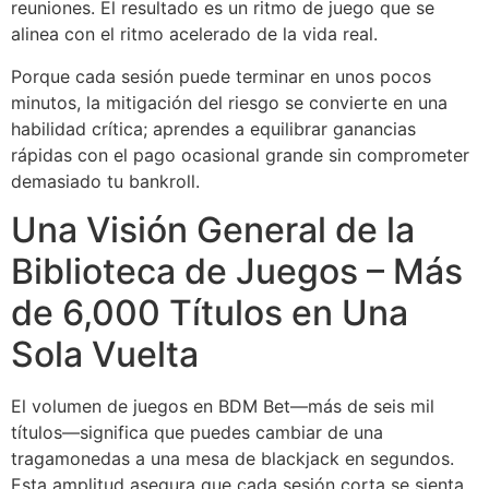
reuniones. El resultado es un ritmo de juego que se
alinea con el ritmo acelerado de la vida real.
Porque cada sesión puede terminar en unos pocos
minutos, la mitigación del riesgo se convierte en una
habilidad crítica; aprendes a equilibrar ganancias
rápidas con el pago ocasional grande sin comprometer
demasiado tu bankroll.
Una Visión General de la
Biblioteca de Juegos – Más
de 6,000 Títulos en Una
Sola Vuelta
El volumen de juegos en BDM Bet—más de seis mil
títulos—significa que puedes cambiar de una
tragamonedas a una mesa de blackjack en segundos.
Esta amplitud asegura que cada sesión corta se sienta