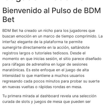
Bienvenido al Pulso de BDM
Bet
BDM Bet ha creado un nicho para los jugadores que
buscan emoción en un marco de tiempo comprimido. La
interfaz elegante de la plataforma te permite
sumergirte directamente en la acción, saltándote
registros largos o tutoriales tediosos. Desde el
momento en que inicias sesión, el sitio parece diseñado
para ráfagas de adrenalina en lugar de sesiones
maratónicas. Es este enfoque en el juego de alta
intensidad lo que mantiene a muchos usuarios
regresando cada pocos minutos para probar su suerte
en nuevas vueltas o rápidas rondas en mesa.
Tu primera mirada al dashboard revela una selección
curada de slots y juegos de mesa que pueden ser