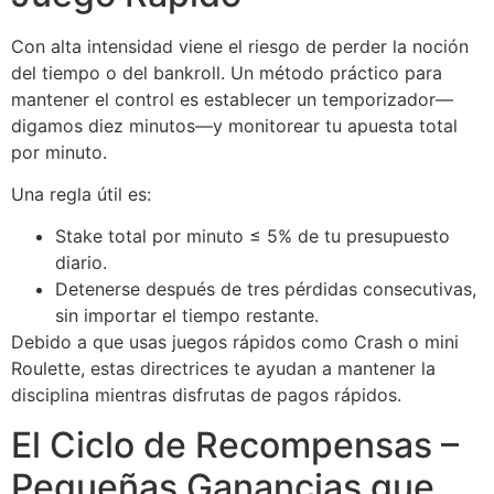
Con alta intensidad viene el riesgo de perder la noción
del tiempo o del bankroll. Un método práctico para
mantener el control es establecer un temporizador—
digamos diez minutos—y monitorear tu apuesta total
por minuto.
Una regla útil es:
Stake total por minuto ≤ 5% de tu presupuesto
diario.
Detenerse después de tres pérdidas consecutivas,
sin importar el tiempo restante.
Debido a que usas juegos rápidos como Crash o mini
Roulette, estas directrices te ayudan a mantener la
disciplina mientras disfrutas de pagos rápidos.
El Ciclo de Recompensas –
Pequeñas Ganancias que