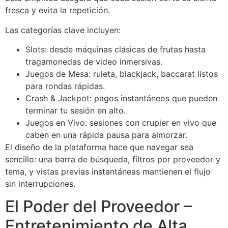
fresca y evita la repetición.
Las categorías clave incluyen:
Slots: desde máquinas clásicas de frutas hasta
tragamonedas de video inmersivas.
Juegos de Mesa: ruleta, blackjack, baccarat listos
para rondas rápidas.
Crash & Jackpot: pagos instantáneos que pueden
terminar tu sesión en alto.
Juegos en Vivo: sesiones con crupier en vivo que
caben en una rápida pausa para almorzar.
El diseño de la plataforma hace que navegar sea
sencillo: una barra de búsqueda, filtros por proveedor y
tema, y vistas previas instantáneas mantienen el flujo
sin interrupciones.
El Poder del Proveedor –
Entretenimiento de Alta