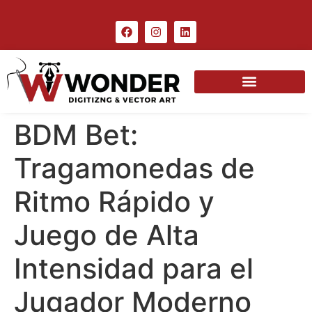
BDM Bet:
Tragamonedas de
Ritmo Rápido y
Juego de Alta
Intensidad para el
Jugador Moderno