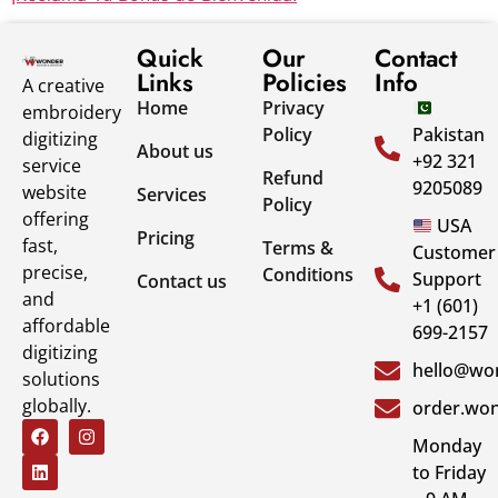
Quick
Our
Contact
Links
Policies
Info
A creative
Home
Privacy
embroidery
Policy
Pakistan
digitizing
About us
+92 321
service
Refund
9205089
website
Services
Policy
offering
USA
Pricing
fast,
Terms &
Customer
precise,
Conditions
Support
Contact us
and
+1 (601)
affordable
699-2157
digitizing
hello@won
solutions
globally.
order.won
Monday
to Friday