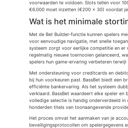
voorwaarden te voldoen. Slots tellen voor 100
€6.000 moet inzetten (€200 × 30) voordat je 
Wat is het minimale stort
Met de Bet Builder-functie kunnen spelers m
voor eenvoudige navigatie, met snelle toega
systeem zorgt voor eerlijke competitie en er
regelmatig nieuwe toernooien gelanceerd, wa
spelers hun game-ervaring verbeteren terwijl 
Met ondersteuning voor creditcards en debitc
bij hun voorkeuren past. BassBet biedt een b
efficiënte bankervaring. Als het systeem dub
verklaard. BassBet waardeert elke speler en 
volledige selectie is handig onderverdeeld i
honderden titels van toonaangevende provide
Het proces omvat het aanmaken van je account
beveiligingsprotocollen om spelergegevens en