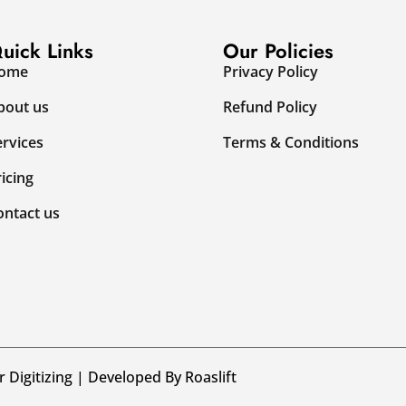
uick Links
Our Policies
ome
Privacy Policy
bout us
Refund Policy
ervices
Terms & Conditions
ricing
ontact us
r Digitizing | Developed By
Roaslift