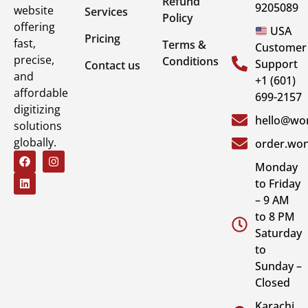
Refund
9205089
website
Services
Policy
offering
USA
Pricing
fast,
Terms &
Customer
precise,
Conditions
Support
Contact us
and
+1 (601)
affordable
699-2157
digitizing
hello@won
solutions
globally.
order.won
Monday
to Friday
– 9 AM
to 8 PM
Saturday
to
Sunday –
Closed
Karachi,