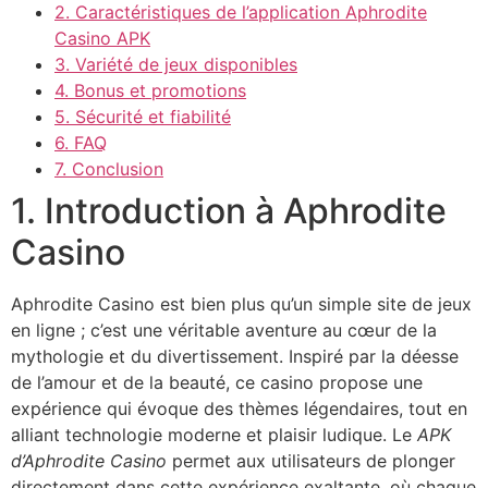
2. Caractéristiques de l’application Aphrodite
Casino APK
3. Variété de jeux disponibles
4. Bonus et promotions
5. Sécurité et fiabilité
6. FAQ
7. Conclusion
1. Introduction à Aphrodite
Casino
Aphrodite Casino est bien plus qu’un simple site de jeux
en ligne ; c’est une véritable aventure au cœur de la
mythologie et du divertissement. Inspiré par la déesse
de l’amour et de la beauté, ce casino propose une
expérience qui évoque des thèmes légendaires, tout en
alliant technologie moderne et plaisir ludique. Le
APK
d’Aphrodite Casino
permet aux utilisateurs de plonger
directement dans cette expérience exaltante, où chaque