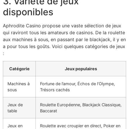
3. Variété de jeux
disponibles
Aphrodite Casino propose une vaste sélection de jeux
qui raviront tous les amateurs de casinos. De la roulette
aux machines à sous, en passant par le blackjack, il y en
a pour tous les goûts. Voici quelques catégories de jeux
:
Catégorie
Jeux populaires
Machines à
Fortune de l’amour, Échos de l’Olympe,
sous
Trésors cachés
Jeux de
Roulette Européenne, Blackjack Classique,
table
Baccarat
Jeux en
Roulette avec croupier en direct, Poker en