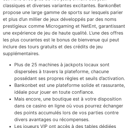
classiques et diverses variantes excitantes. BankonBet
propose une large gamme de sports sur lesquels parier
et plus d’un millier de jeux développés par des noms
prestigieux comme Microgaming et NetEnt, garantissant
une expérience de jeu de haute qualité. L’une des offres
les plus courantes est le bonus de bienvenue qui peut
inclure des tours gratuits et des crédits de jeu
supplémentaires.
Plus de 25 machines à jackpots locaux sont
dispersées à travers la plateforme, chacune
possédant ses propres règles et seuils d’activation.
Bankonbet est une plateforme solide et rassurante,
idéale pour jouer en toute confiance.
Mais encore, une boutique est à votre disposition
dans ce casino en ligne où vous pourrez échanger
des points accumulés lors de vos parties contre
divers avantages ou récompenses.
Les joueurs VIP ont accès à des tables dédiées