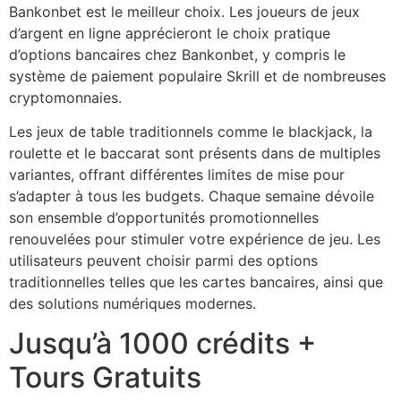
Bankonbet est le meilleur choix. Les joueurs de jeux
d’argent en ligne apprécieront le choix pratique
d’options bancaires chez Bankonbet, y compris le
système de paiement populaire Skrill et de nombreuses
cryptomonnaies.
Les jeux de table traditionnels comme le blackjack, la
roulette et le baccarat sont présents dans de multiples
variantes, offrant différentes limites de mise pour
s’adapter à tous les budgets. Chaque semaine dévoile
son ensemble d’opportunités promotionnelles
renouvelées pour stimuler votre expérience de jeu. Les
utilisateurs peuvent choisir parmi des options
traditionnelles telles que les cartes bancaires, ainsi que
des solutions numériques modernes.
Jusqu’à 1000 crédits +
Tours Gratuits