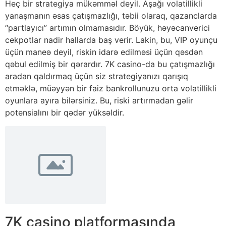
Heç bir strategiya mükəmməl deyil. Aşağı volatillikli
yanaşmanın əsas çatışmazlığı, təbii olaraq, qazanclarda
“partlayıcı” artımın olmamasıdır. Böyük, həyəcanverici
cekpotlar nadir hallarda baş verir. Lakin, bu, VIP oyunçu
üçün maneə deyil, riskin idarə edilməsi üçün qəsdən
qəbul edilmiş bir qərardır. 7K casino-da bu çatışmazlığı
aradan qaldırmaq üçün siz strategiyanızı qarışıq
etməklə, müəyyən bir faiz bankrollunuzu orta volatillikli
oyunlara ayıra bilərsiniz. Bu, riski artırmadan gəlir
potensialını bir qədər yüksəldir.
7K casino platformasında