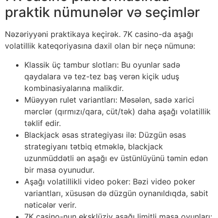
praktik nümunələr və seçimlər
Nəzəriyyəni praktikaya keçirək. 7K casino-da aşağı
volatillik kateqoriyasına daxil olan bir neçə nümunə:
Klassik üç tambur slotları: Bu oyunlar sadə
qaydalara və tez-tez baş verən kiçik uduş
kombinasiyalarına malikdir.
Müəyyən rulet variantları: Məsələn, sadə xarici
mərclər (qırmızı/qara, cüt/tək) daha aşağı volatillik
təklif edir.
Blackjack əsas strategiyası ilə: Düzgün əsas
strategiyanı tətbiq etməklə, blackjack
uzunmüddətli ən aşağı ev üstünlüyünü təmin edən
bir masa oyunudur.
Aşağı volatillikli video poker: Bəzi video poker
variantları, xüsusən də düzgün oynanıldıqda, sabit
nəticələr verir.
7K casino-nun eksklüziv aşağı limitli masa oyunları: