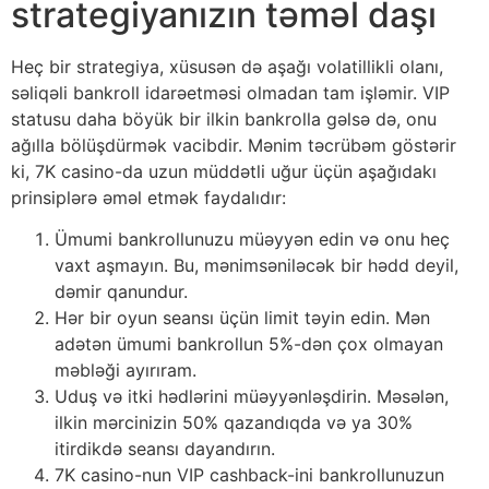
strategiyanızın təməl daşı
Heç bir strategiya, xüsusən də aşağı volatillikli olanı,
səliqəli bankroll idarəetməsi olmadan tam işləmir. VIP
statusu daha böyük bir ilkin bankrolla gəlsə də, onu
ağılla bölüşdürmək vacibdir. Mənim təcrübəm göstərir
ki, 7K casino-da uzun müddətli uğur üçün aşağıdakı
prinsiplərə əməl etmək faydalıdır:
Ümumi bankrollunuzu müəyyən edin və onu heç
vaxt aşmayın. Bu, mənimsəniləcək bir hədd deyil,
dəmir qanundur.
Hər bir oyun seansı üçün limit təyin edin. Mən
adətən ümumi bankrollun 5%-dən çox olmayan
məbləği ayırıram.
Uduş və itki hədlərini müəyyənləşdirin. Məsələn,
ilkin mərcinizin 50% qazandıqda və ya 30%
itirdikdə seansı dayandırın.
7K casino-nun VIP cashback-ini bankrollunuzun