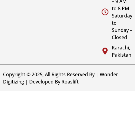
– 9 AM
to 8 PM
Saturday
to
Sunday –
Closed
Karachi,
Pakistan
Copyright © 2025, All Rights Reserved By | Wonder
Digitizing | Developed By
Roaslift