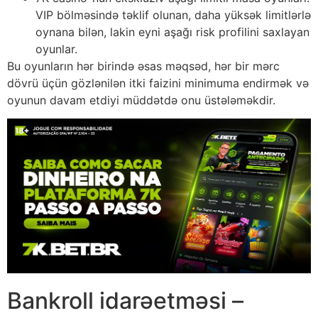
VIP bölməsində təklif olunan, daha yüksək limitlərlə
oynana bilən, lakin eyni aşağı risk profilini saxlayan
oyunlar.
Bu oyunların hər birində əsas məqsəd, hər bir mərc
dövrü üçün gözlənilən itki faizini minimuma endirmək və
oyunun davam etdiyi müddətdə onu üstələməkdir.
Bankroll idarəetməsi –