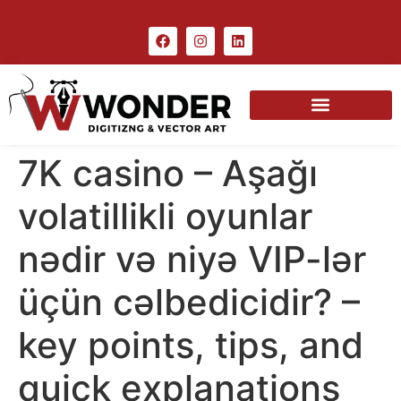
7K casino – Aşağı
volatillikli oyunlar
nədir və niyə VIP-lər
üçün cəlbedicidir? –
key points, tips, and
quick explanations