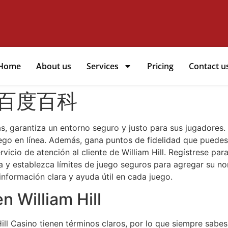
Home
About us
Services
Pricing
Contact u
百度百科
ctas, garantiza un entorno seguro y justo para sus jugador
 juego en línea. Además, gana puntos de fidelidad que puedes 
icio de atención al cliente de William Hill. Regístrese pa
a y establezca límites de juego seguros para agregar su n
formación clara y ayuda útil en cada juego.
 William Hill
ll Casino tienen términos claros, por lo que siempre sabes