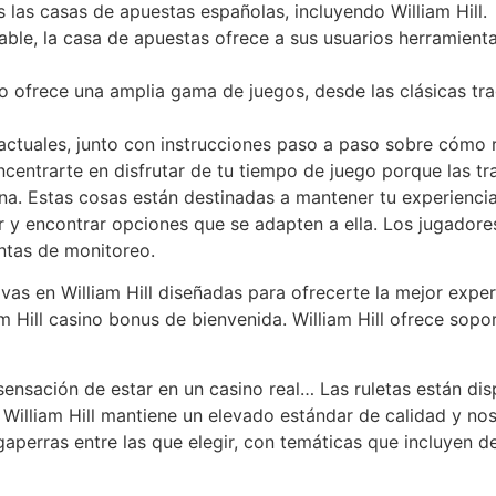
s las casas de apuestas españolas, incluyendo William Hill.
le, la casa de apuestas ofrece a sus usuarios herramienta
no ofrece una amplia gama de juegos, desde las clásicas t
 actuales, junto con instrucciones paso a paso sobre cómo 
entrarte en disfrutar de tu tiempo de juego porque las tr
ana. Estas cosas están destinadas a mantener tu experiencia
r y encontrar opciones que se adapten a ella. Los jugadore
entas de monitoreo.
as en William Hill diseñadas para ofrecerte la mejor expe
am Hill casino bonus de bienvenida. William Hill ofrece sop
sensación de estar en un casino real… Las ruletas están dis
e William Hill mantiene un elevado estándar de calidad y n
perras entre las que elegir, con temáticas que incluyen d