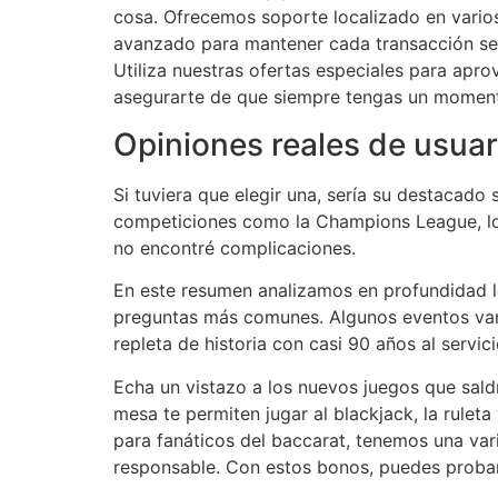
cosa. Ofrecemos soporte localizado en varios i
avanzado para mantener cada transacción seg
Utiliza nuestras ofertas especiales para ap
asegurarte de que siempre tengas un moment
Opiniones reales de usuar
Si tuviera que elegir una, sería su destacado
competiciones como la Champions League, los 
no encontré complicaciones.
En este resumen analizamos en profundidad lo
preguntas más comunes. Algunos eventos van
repleta de historia con casi 90 años al servici
Echa un vistazo a los nuevos juegos que saldr
mesa te permiten jugar al blackjack, la rule
para fanáticos del baccarat, tenemos una vari
responsable. Con estos bonos, puedes probar