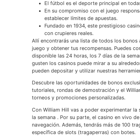
El fútbol es el deporte principal en toda
En su compromiso con el juego responsab
establecer límites de apuestas.
Fundado en 1934, este prestigioso casi
con crupieres reales.
Allí encontrarás una lista de todos los bonos
juego y obtener tus recompensas. Puedes conc
disponible las 24 horas, los 7 días de la sem
gusten los casinos puede mirar a su alrededo
pueden depositar y utilizar nuestras herrami
Descubre las oportunidades de bonos exclusiv
tutoriales, rondas de demostración y el Willi
torneos y promociones personalizadas.
Con William Hill vas a poder experimentar la 
la semana . Por su parte, el casino en vivo d
navegación. Además, tendrás más de 100 traga
específica de slots (tragaperras) con botes.