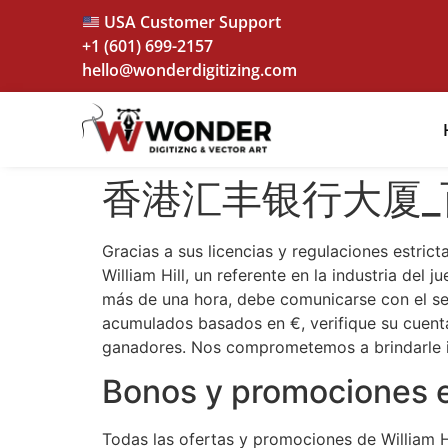
USA Customer Support
+1 (601) 699-2157
hello@wonderdigitizing.com
香港汇丰银行大厦_
Gracias a sus licencias y regulaciones estri
William Hill, un referente en la industria del
más de una hora, debe comunicarse con el serv
acumulados basados en €, verifique su cuent
ganadores. Nos comprometemos a brindarle in
Bonos y promociones en
Todas las ofertas y promociones de William Hi