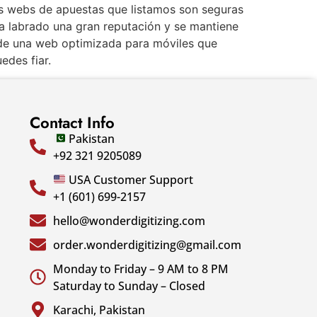
as webs de apuestas que listamos son seguras
ha labrado una gran reputación y se mantiene
de una web optimizada para móviles que
edes fiar.
Contact Info
Pakistan
+92 321 9205089
USA Customer Support
+1 (601) 699-2157
hello@wonderdigitizing.com
order.wonderdigitizing@gmail.com
Monday to Friday – 9 AM to 8 PM
Saturday to Sunday – Closed
Karachi, Pakistan