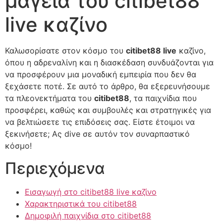
μαγεία του citibet88
live καζίνο
Καλωσορίσατε στον κόσμο του
citibet88 live
καζίνο,
όπου η αδρεναλίνη και η διασκέδαση συνδυάζονται για
να προσφέρουν μια μοναδική εμπειρία που δεν θα
ξεχάσετε ποτέ. Σε αυτό το άρθρο, θα εξερευνήσουμε
τα πλεονεκτήματα του
citibet88
, τα παιχνίδια που
προσφέρει, καθώς και συμβουλές και στρατηγικές για
να βελτιώσετε τις επιδόσεις σας. Είστε έτοιμοι να
ξεκινήσετε; Ας dive σε αυτόν τον συναρπαστικό
κόσμο!
Περιεχόμενα
Εισαγωγή στο citibet88 live καζίνο
Χαρακτηριστικά του citibet88
Δημοφιλή παιχνίδια στο citibet88