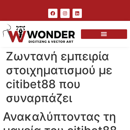
Ζωντανή εμπειρία
στοιχηματισμού με
citibet88 που
συναρπάζει
Ανακαλύπτοντας τη