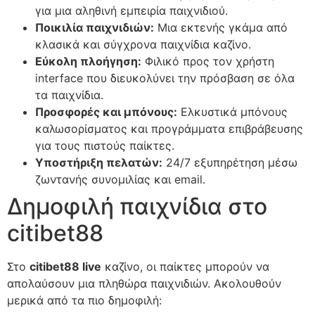
για μια αληθινή εμπειρία παιχνιδιού.
Ποικιλία παιχνιδιών:
Μια εκτενής γκάμα από
κλασικά και σύγχρονα παιχνίδια καζίνο.
Εύκολη πλοήγηση:
Φιλικό προς τον χρήστη
interface που διευκολύνει την πρόσβαση σε όλα
τα παιχνίδια.
Προσφορές και μπόνους:
Ελκυστικά μπόνους
καλωσορίσματος και προγράμματα επιβράβευσης
για τους πιστούς παίκτες.
Υποστήριξη πελατών:
24/7 εξυπηρέτηση μέσω
ζωντανής συνομιλίας και email.
Δημοφιλή παιχνίδια στο
citibet88
Στο
citibet88 live
καζίνο, οι παίκτες μπορούν να
απολαύσουν μια πληθώρα παιχνιδιών. Ακολουθούν
μερικά από τα πιο δημοφιλή: