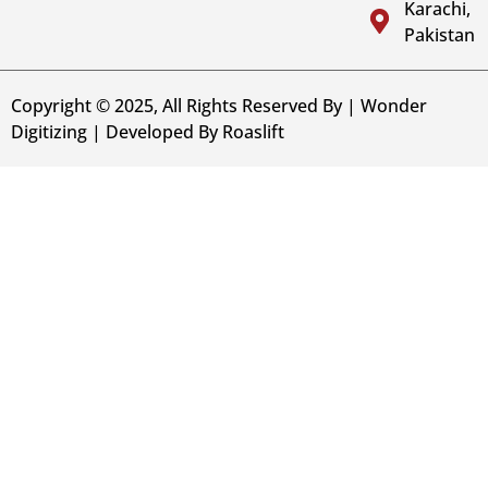
Karachi,
Pakistan
Copyright © 2025, All Rights Reserved By | Wonder
Digitizing | Developed By
Roaslift