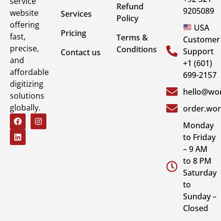
service
Refund
9205089
website
Services
Policy
offering
USA
Pricing
fast,
Terms &
Customer
precise,
Conditions
Support
Contact us
and
+1 (601)
affordable
699-2157
digitizing
hello@won
solutions
globally.
order.won
Monday
to Friday
– 9 AM
to 8 PM
Saturday
to
Sunday –
Closed